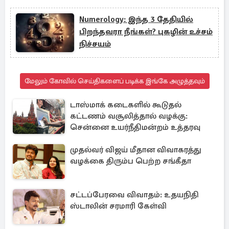
Numerology: இந்த 3 தேதியில்
பிறந்தவரா நீங்கள்? புகழின் உச்சம்
நிச்சயம்
மேலும் கோவில் செய்திகளைப் படிக்க இங்கே அழுத்தவும்
டாஸ்மாக் கடைகளில் கூடுதல்
கட்டணம் வசூலித்தால் வழக்கு:
சென்னை உயர்நீதிமன்றம் உத்தரவு
முதல்வர் விஜய் மீதான விவாகரத்து
வழக்கை திரும்ப பெற்ற சங்கீதா
சட்டப்பேரவை விவாதம்: உதயநிதி
ஸ்டாலின் சரமாரி கேள்வி