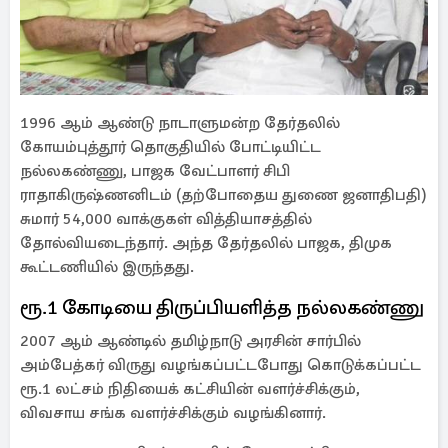
1996 ஆம் ஆண்டு நாடாளுமன்ற தேர்தலில்
கோயம்புத்தூர் தொகுதியில் போட்டியிட்ட
நல்லகண்ணு, பாஜக வேட்பாளர் சிபி
ராதாகிருஷ்ணனிடம் (தற்போதைய துணை ஜனாதிபதி)
சுமார் 54,000 வாக்குகள் வித்தியாசத்தில்
தோல்வியடைந்தார். அந்த தேர்தலில் பாஜக, திமுக
கூட்டணியில் இருந்தது.
ரூ.1 கோடியை திருப்பியளித்த நல்லகண்ணு
2007 ஆம் ஆண்டில் தமிழ்​நாடு அரசின் சார்​பில்
அம்பேத்கர் விருது வழங்​கப்​பட்​ட​போது கொடுக்​கப்​பட்ட
ரூ.1 லட்சம் நிதி​யைக் கட்சியின் வளர்ச்​சிக்​கும்,
விவசாய சங்க வளர்ச்​சிக்​கும் வழங்​கி​னார்.