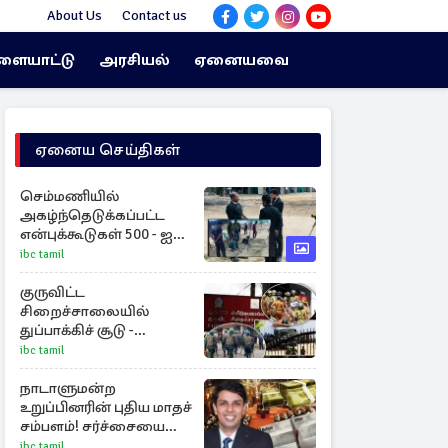
About Us
Contact us
ளையாட்டு
அரசியல்
ஏனையவை
ஏனைய செய்திகள்
செம்மணியில்
அகழ்ந்தெடுக்கப்பட்ட
என்புக்கூடுகள் 500 - ஐ
தாண்டியது
ibc tamil
குருவிட்ட
சிறைச்சாலையில்
துப்பாக்கிச் சூடு -
நீதியமைச்சரின்
ibc tamil
அறிவிப்பு
நாடாளுமன்ற
உறுப்பினரின் புதிய மாதச்
சம்பளம்! சர்ச்சையை
கிளப்பிய அர்ச்சுனாவின்
ibc tamil