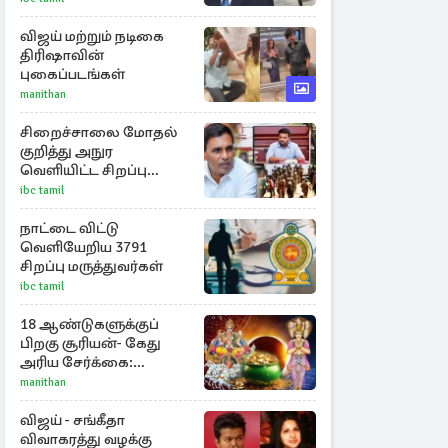
அறிக்கை
விஜய் மற்றும் நடிகை
திரிஷாவின்
புகைப்படங்கள்
manithan
சிறைச்சாலை மோதல்
குறித்து அநுர
வெளியிட்ட சிறப்பு
அறிக்கை
ibc tamil
நாட்டை விட்டு
வெளியேறிய 3791
சிறப்பு மருத்துவர்கள்
ibc tamil
18 ஆண்டுகளுக்குப்
பிறகு சூரியன்- கேது
அரிய சேர்க்கை:
அதிர்ஷ்டம் பெறும் 3
manithan
ராசிகள்!
விஜய் - சங்கீதா
விவாகரத்து வழக்கு