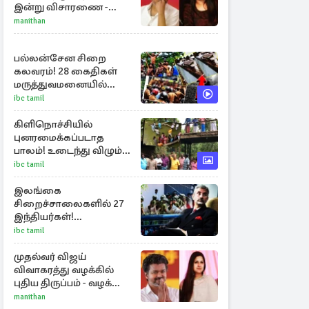
இன்று விசாரணை -
காணொளி மூலம்
manithan
ஆஜராக வாய்ப்பு
பல்லன்சேன சிறை
கலவரம்! 28 கைதிகள்
மருத்துவமனையில்
அனுமதி
ibc tamil
கிளிநொச்சியில்
புனரமைக்கப்படாத
பாலம்! உடைந்து விழும்
நிலையில் மக்கள்
ibc tamil
போராட்டம்
இலங்கை
சிறைச்சாலைகளில் 27
இந்தியர்கள்!
அச்சநிலையை
ibc tamil
மையப்படுத்தி
ஜெயசங்கர் அறிக்கை
முதல்வர் விஜய்
விவாகரத்து வழக்கில்
புதிய திருப்பம் - வழக்கை
வாபஸ் பெற்ற சங்கீதா!
manithan