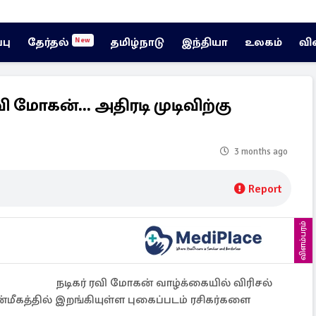
்பு
தேர்தல்
தமிழ்நாடு
இந்தியா
உலகம்
வி
New
 மோகன்... அதிரடி முடிவிற்கு
3 months ago
Report
விளம்பரம்
நடிகர் ரவி மோகன் வாழ்க்கையில் விரிசல்
மீகத்தில் இறங்கியுள்ள புகைப்படம் ரசிகர்களை