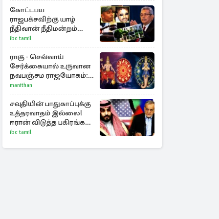
கோட்டபய
ராஜபக்சவிற்கு யாழ்
நீதிவான் நீதிமன்றம்
பிறப்பித்த விசேட
ibc tamil
உத்தரவு!
ராகு - செவ்வாய்
சேர்க்கையால் உருவான
நவபஞ்சம ராஜயோகம்:
அதிர்ஷ்டம் பெறும் 3
manithan
ராசிகள்!
சவுதியின் பாதுகாப்புக்கு
உத்தரவாதம் இல்லை!
ஈரான் விடுத்த பகிரங்க
எச்சரிக்கை
ibc tamil