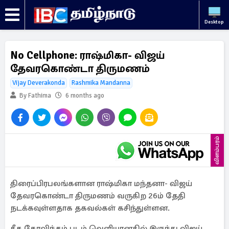
Desktop
No Cellphone: ராஷ்மிகா- விஜய்
தேவரகொண்டா திருமணம்
Vijay Deverakonda
Rashmika Mandanna
By Fathima
6 months ago
விளம்பரம்
திரைப்பிரபலங்களான ராஷ்மிகா மந்தனா- விஜய்
தேவரகொண்டா திருமணம் வருகிற 26ம் தேதி
நடக்கவுள்ளதாக தகவல்கள் கசிந்துள்ளன.
கீத கோவிந்தம் படம் வெளியானதில் இருந்து விஜய்