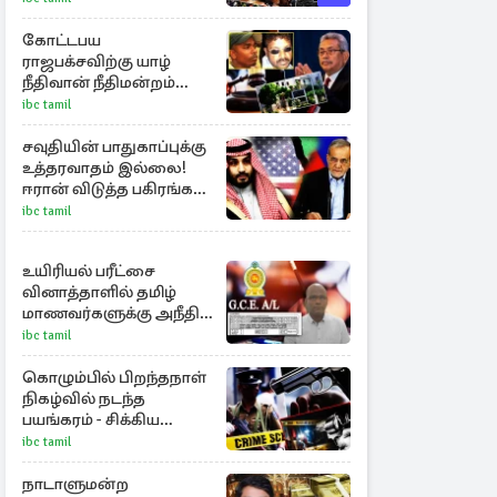
கோட்டபய
ராஜபக்சவிற்கு யாழ்
நீதிவான் நீதிமன்றம்
பிறப்பித்த விசேட
ibc tamil
உத்தரவு!
சவுதியின் பாதுகாப்புக்கு
உத்தரவாதம் இல்லை!
ஈரான் விடுத்த பகிரங்க
எச்சரிக்கை
ibc tamil
உயிரியல் பரீட்சை
வினாத்தாளில் தமிழ்
மாணவர்களுக்கு அநீதி :
அம்பலப்படுத்திய எம்.பி
ibc tamil
கொழும்பில் பிறந்தநாள்
நிகழ்வில் நடந்த
பயங்கரம் - சிக்கிய
துப்பாக்கிதாரி உட்பட
ibc tamil
மூவர் கைது
நாடாளுமன்ற