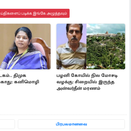
ெய்திகளைப் படிக்க இங்கே அழுத்தவும்
கம்.. திமுக
பழனி கோயில் நில மோசடி
்காது: கனிமொழி
வழக்கு: சிறையில் இருந்த
அன்வர்தீன் மரணம்
பிரபலமானவை