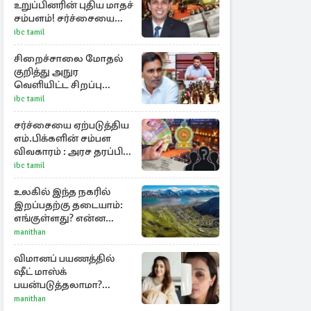
உறுப்பினரின் புதிய மாதச்
சம்பளம்! சர்ச்சையை
கிளப்பிய அர்ச்சுனாவின்
ibc tamil
அறிக்கை
சிறைச்சாலை மோதல்
குறித்து அநுர
வெளியிட்ட சிறப்பு
அறிக்கை
ibc tamil
சர்ச்சையை ஏற்படுத்திய
எம்.பிக்களின் சம்பள
விவகாரம் : அரச தரப்பின்
அறிவிப்பு
ibc tamil
உலகில் இந்த நகரில்
இறப்பதற்கு தடையாம்:
எங்குள்ளது? என்ன
காரணம் தெரியுமா?
manithan
விமானப் பயணத்தில்
ஷீட் மாஸ்க்
பயன்படுத்தலாமா?
திரிஷாவின் வைரல்
manithan