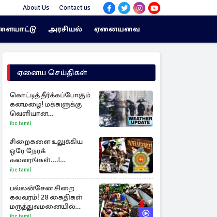
About Us
Contact us
ளையாட்டு
அரசியல்
ஏனையவை
ஏனைய செய்திகள்
கொட்டித் தீர்க்கப்போகும்
கனமழை! மக்களுக்கு
வெளியான
முன்னெச்சரிக்கை
ibc tamil
சிறைகளை உலுக்கிய
ஒரே நேரக்
கலவரங்கள்....!
உளவுத்துறை எச்சரித்த
ibc tamil
பாரிய சதி அம்பலம்
பல்லன்சேன சிறை
கலவரம்! 28 கைதிகள்
மருத்துவமனையில்
அனுமதி
ibc tamil