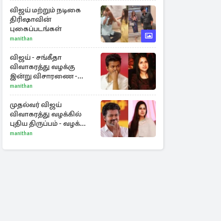
செல்ஃபிக்கு மருத்துவர்
விளக்கம்
விஜய் மற்றும் நடிகை
திரிஷாவின்
புகைப்படங்கள்
manithan
விஜய் - சங்கீதா
விவாகரத்து வழக்கு
இன்று விசாரணை -
காணொளி மூலம்
manithan
ஆஜராக வாய்ப்பு
முதல்வர் விஜய்
விவாகரத்து வழக்கில்
புதிய திருப்பம் - வழக்கை
வாபஸ் பெற்ற சங்கீதா!
manithan