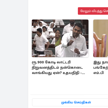
மேலும் விபத்து ச
ரூ.900 கோடி லாட்டரி
இது நாட
நிறுவனத்திடம் நன்கொடை
பங்கேற
வாங்கியது ஏன்? உதயநிதி -
எம்.பி
ஆதவ் விவாதம்
முக்கிய செய்திகள்