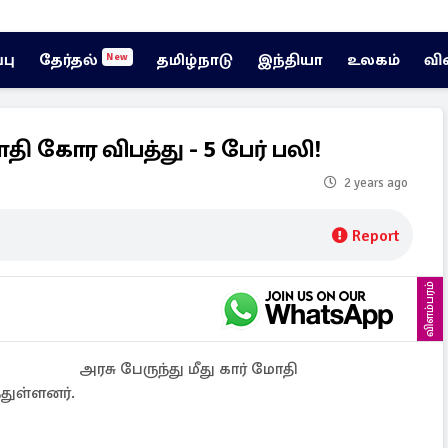
்பு
தேர்தல்
தமிழ்நாடு
இந்தியா
உலகம்
வி
New
ோதி கோர விபத்து - 5 பேர் பலி!
2 years ago
Report
விளம்பரம்
அரசு பேருந்து மீது கார் மோதி
்துள்ளனர்.