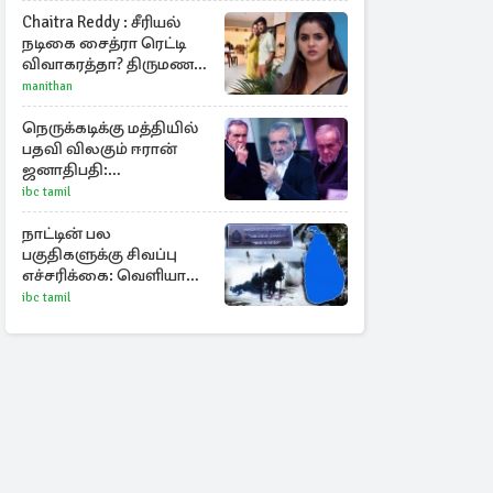
Chaitra Reddy : சீரியல்
நடிகை சைத்ரா ரெட்டி
விவாகரத்தா? திருமண
புகைப்படங்களை நீக்கம்
manithan
நெருக்கடிக்கு மத்தியில்
பதவி விலகும் ஈரான்
ஜனாதிபதி:
வெளியானது
ibc tamil
சர்ச்சையின் உண்மை
நிலை
நாட்டின் பல
பகுதிகளுக்கு சிவப்பு
எச்சரிக்கை: வெளியான
அறிவிப்பு!
ibc tamil