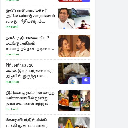
முன்னாள் அமைச்சர்
அகில விராஜ் காரியவசம்
கைது : நீதிமன்றம்
பிறப்பித்த உத்தரவு
ibc tamil
நான் சூர்யாவை விட 3
மடங்கு அதிகம்
சம்பாதித்தேன்- நடிகை
ஜோதிகா
manithan
Philippines : 10
ஆண்டுகள் படுக்கைக்கு
அடியில் இருந்த பல
கோடி மதிப்புள்ள அரிய
manithan
முத்து!
றீ(ச்)ஷா ஒருங்கிணைந்த
பண்ணையில் மூன்று
நாள் சமையல் மற்றும்
காய்கறி சிற்பக்கலைப்
ibc tamil
பயிற்சி
கோர விபத்தில் சிக்கி
வங்கி முகாமையாளர்