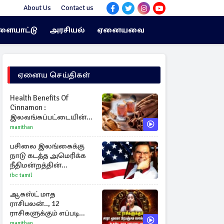
About Us
Contact us
ளையாட்டு
அரசியல்
ஏனையவை
ஏனைய செய்திகள்
Health Benefits Of
Cinnamon :
இலவங்கப்பட்டையின்
மருத்துவ குணங்களும்
manithan
ஆரோக்கிய
நன்மைகளும்!
பசிலை இலங்கைக்கு
நாடு கடத்த அமெரிக்க
நீதிமன்றத்தின்
உதவியை நாட
ibc tamil
அரசாங்கம் முடிவு
ஆகஸ்ட் மாத
ராசிபலன்.., 12
ராசிகளுக்கும் எப்படி
இருக்கும்?
manithan