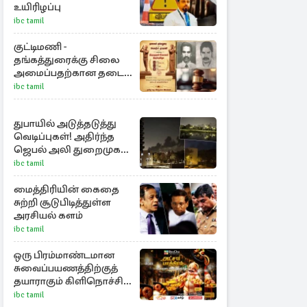
உயிரிழப்பு
ibc tamil
குட்டிமணி -
தங்கத்துரைக்கு சிலை
அமைப்பதற்கான தடை
நீக்கம்!
ibc tamil
துபாயில் அடுத்தடுத்து
வெடிப்புகள்! அதிர்ந்த
ஜெபல் அலி துறைமுகம்
அருகே
ibc tamil
மைத்திரியின் கைதை
சுற்றி சூடுபிடித்துள்ள
அரசியல் களம்
ibc tamil
ஒரு பிரம்மாண்டமான
சுவைப்பயணத்திற்குத்
தயாராகும் கிளிநொச்சி
மண்
ibc tamil