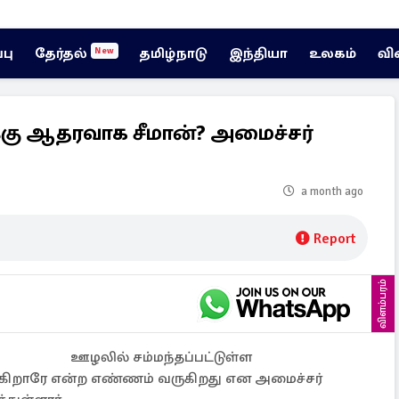
்பு
தேர்தல்
தமிழ்நாடு
இந்தியா
உலகம்
வி
New
ு ஆதரவாக சீமான்? அமைச்சர்
a month ago
Report
விளம்பரம்
ஊழலில் சம்மந்தப்பட்டுள்ள
ிறாரே என்ற எண்ணம் வருகிறது என அமைச்சர்