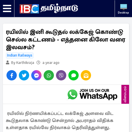
Desktop
ரயிலில் இனி கூடுதல் லக்கேஜ் கொண்டு
செல்ல கட்டணம் - எத்தனை கிலோ வரை
இலவசம்?
Indian Railways
By Karthikraja
a year ago
விளம்பரம்
ரயிலில் நிர்ணயிக்கப்பட்ட லக்கேஜ் அளவை விட
கூடுதலாக கொண்டு சென்றால் அபராதம் விதிக்க
உள்ளதாக ரயில்வே நிர்வாகம் தெரிவித்துள்ளது.