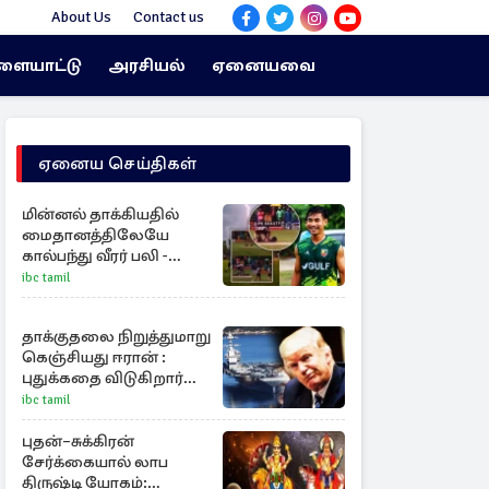
About Us
Contact us
ளையாட்டு
அரசியல்
ஏனையவை
ஏனைய செய்திகள்
மின்னல் தாக்கியதில்
மைதானத்திலேயே
கால்பந்து வீரர் பலி -
அதிர்ச்சியில் ரசிகர்கள்
ibc tamil
தாக்குதலை நிறுத்துமாறு
கெஞ்சியது ஈரான் :
புதுக்கதை விடுகிறார்
ட்ரம்ப்
ibc tamil
புதன்–சுக்கிரன்
சேர்க்கையால் லாப
திருஷ்டி யோகம்: