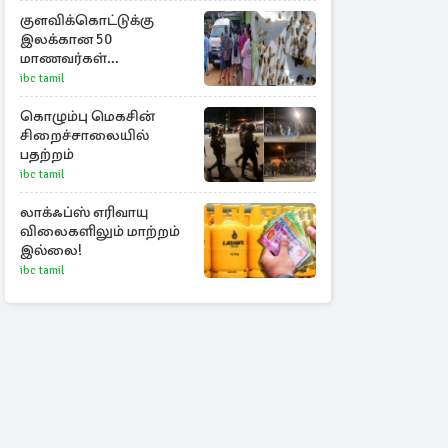
குளவிக்கொட்டுக்கு
இலக்கான 50
மாணவர்கள்
மருத்துவமனையில்
ibc tamil
அனுமதி : மூவரின்
நிலை கவலைக்கிடம்
கொழும்பு மெகசின்
சிறைச்சாலையில்
பதற்றம்
ibc tamil
லாக்ஃப்ஸ் எரிவாயு
விலைகளிலும் மாற்றம்
இல்லை!
ibc tamil