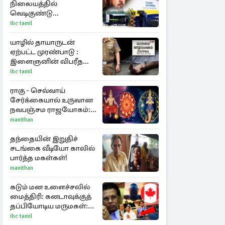
நிலையத்தில்
வெடிகுண்டு
பொருத்தப்பட்ட ட்ரோன்!
ibc tamil
தப்பியது உக்ரைன்
விமானம்
யாழில் தாயாருடன்
ஏற்பட்ட முரண்பாடு :
இளைஞனின் விபரீத
முடிவு
ibc tamil
ராகு - செவ்வாய்
சேர்க்கையால் உருவான
நவபஞ்சம ராஜயோகம்:
அதிர்ஷ்டம் பெறும் 3
manithan
ராசிகள்!
தந்தையின் இறுதிச்
சடங்கை வீடியோ காலில்
பார்த்த மகள்கள்!
manithan
கடும் மன உளைச்சலில்
மைத்திரி: கனடாவுக்குத்
தப்பியோடிய மருமகள்:
மகன் கொழும்பில்...!
ibc tamil