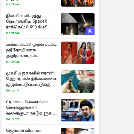
அதிர்ஷ்டம் பெறும் டாப் 3
manithan
ராசிகள்!
நிலவில் விழுந்து
நொறுங்கிய SpaceX
ராக்கெட்: 8,690 கி.மீ வேக
மோதலால் உருவான
manithan
புதிய பள்ளம்!
அம்மாவுடன் முதல் படம்...
ஹீரோயினாக
அறிமுகமாகும்
ஊர்வசியின் மகள்
manithan
தேஜலட்சுமி!
முக்கிய நகர்வில் ஈரான்!
ஹோர்முஸ் நீரிணையை
முழுக்கட்டுப்பாட்டுக்கு
கொண்டு வர புதிய
ibc tamil
சட்டமூலம்
ட்ரம்பை பின்வாங்கச்
சொல்லுங்கள்!
வளைகுடா நாடுகளுக்கு
ஈரான் தாக்குதல்
ibc tamil
எச்சரிக்கை
ஜெர்மன் விமான