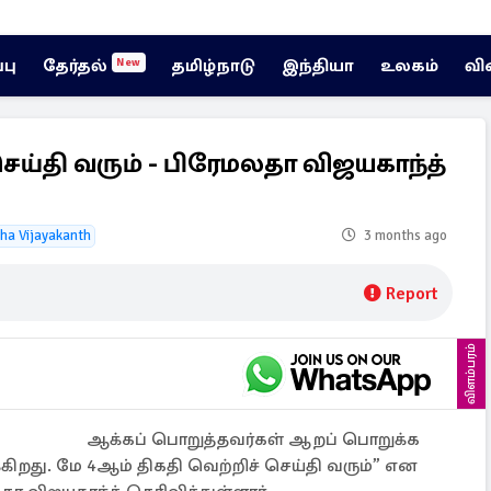
்பு
தேர்தல்
தமிழ்நாடு
இந்தியா
உலகம்
வி
New
ெய்தி வரும் - பிரேமலதா விஜயகாந்த்
ha Vijayakanth
3 months ago
Report
விளம்பரம்
ஆக்கப் பொறுத்தவர்கள் ஆறப் பொறுக்க
்கிறது. மே 4ஆம் திகதி வெற்றிச் செய்தி வரும்” என