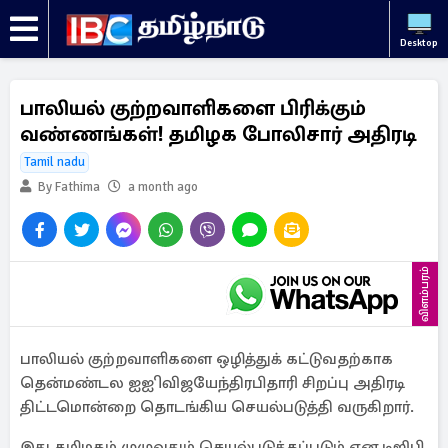
Desktop
பாலியல் குற்றவாளிகளை பிரிக்கும்
வண்ணங்கள்! தமிழக போலிசார் அதிரடி
Tamil nadu
By Fathima
a month ago
விளம்பரம்
பாலியல் குற்றவாளிகளை ஒழித்துக் கட்டுவதற்காக
தென்மண்டல ஐஐி விஜயேந்திரபிதாரி சிறப்பு அதிரடி
திட்டமொன்றை தொடங்கிய செயல்படுத்தி வருகிறார்.
இது தமிழகம் முழுவதும் செயல்படுத்தப்படும் என டிஜிபி