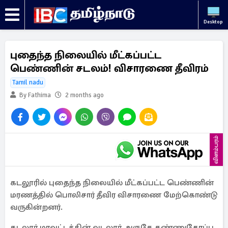
Desktop
புதைந்த நிலையில் மீட்கப்பட்ட
பெண்ணின் சடலம்! விசாரணை தீவிரம்
Tamil nadu
By Fathima
2 months ago
விளம்பரம்
கடலூரில் புதைந்த நிலையில் மீட்கப்பட்ட பெண்ணின்
மரணத்தில் பொலிசார் தீவிர விசாரணை மேற்கொண்டு
வருகின்றனர்.
கடலூர் மாவட்டத்தின் வடலூர் அருகே கண்ணுதோப்பு