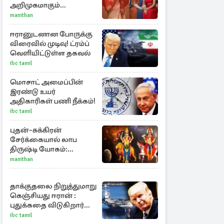
அறிமுகமாகும்
ஊர்வசியின் மகள்
manithan
தேஜலட்சுமி!
ஈரானுடனான போருக்கு
விரைவில் முடிவு! ட்ரம்ப்
வெளியிட்டுள்ள தகவல்
ibc tamil
மொசாட் அமைப்பின்
இரண்டு உயர்
அதிகாரிகள் பணி நீக்கம்!
ibc tamil
புதன்–சுக்கிரன்
சேர்க்கையால் லாப
திருஷ்டி யோகம்:
அதிர்ஷ்டம் பெறும் டாப் 3
manithan
ராசிகள்!
தாக்குதலை நிறுத்துமாறு
கெஞ்சியது ஈரான் :
புதுக்கதை விடுகிறார்
ட்ரம்ப்
ibc tamil