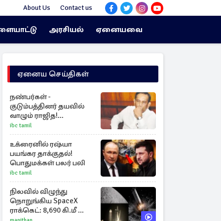
About Us
Contact us
ளையாட்டு
அரசியல்
ஏனையவை
ஏனைய செய்திகள்
நண்பர்கள் -
குடும்பத்தினர் தயவில்
வாழும் ராஜித!
தொலைக்காட்சியில்
ibc tamil
குமுறல்
உக்ரைனில் ரஷ்யா
பயங்கர தாக்குதல்!
பொதுமக்கள் பலர் பலி
ibc tamil
நிலவில் விழுந்து
நொறுங்கிய SpaceX
ராக்கெட்: 8,690 கி.மீ வேக
மோதலால் உருவான
manithan