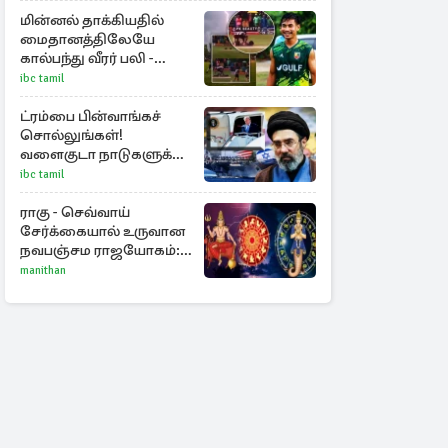
மின்னல் தாக்கியதில்
மைதானத்திலேயே
கால்பந்து வீரர் பலி -
அதிர்ச்சியில் ரசிகர்கள்
ibc tamil
ட்ரம்பை பின்வாங்கச்
சொல்லுங்கள்!
வளைகுடா நாடுகளுக்கு
ஈரான் தாக்குதல்
ibc tamil
எச்சரிக்கை
ராகு - செவ்வாய்
சேர்க்கையால் உருவான
நவபஞ்சம ராஜயோகம்:
அதிர்ஷ்டம் பெறும் 3
manithan
ராசிகள்!