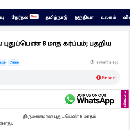
்பு
தேர்தல்
தமிழ்நாடு
இந்தியா
உலகம்
வி
New
புதுப்பெண் 8 மாத கர்ப்பம்; பதறிய
iage
Crime
9 months ago
Report
விளம்பரம்
திருமணமான புதுப்பெண் 8 மாதம்
ள்ளது.