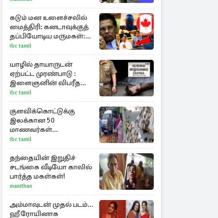
புதிய பள்ளம்!
கடும் மன உளைச்சலில்
மைத்திரி: கனடாவுக்குத்
தப்பியோடிய மருமகள்:
மகன் கொழும்பில்...!
ibc tamil
யாழில் தாயாருடன்
ஏற்பட்ட முரண்பாடு :
இளைஞனின் விபரீத
முடிவு
ibc tamil
குளவிக்கொட்டுக்கு
இலக்கான 50
மாணவர்கள்
மருத்துவமனையில்
ibc tamil
அனுமதி : மூவரின்
நிலை கவலைக்கிடம்
தந்தையின் இறுதிச்
சடங்கை வீடியோ காலில்
பார்த்த மகள்கள்!
manithan
அம்மாவுடன் முதல் படம்...
ஹீரோயினாக