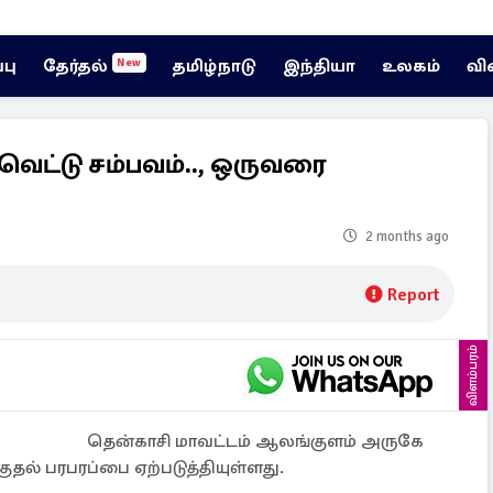
்பு
தேர்தல்
தமிழ்நாடு
இந்தியா
உலகம்
வி
New
வெட்டு சம்பவம்.., ஒருவரை
2 months ago
Report
விளம்பரம்
தென்காசி மாவட்டம் ஆலங்குளம் அருகே
குதல் பரபரப்பை ஏற்படுத்தியுள்ளது.