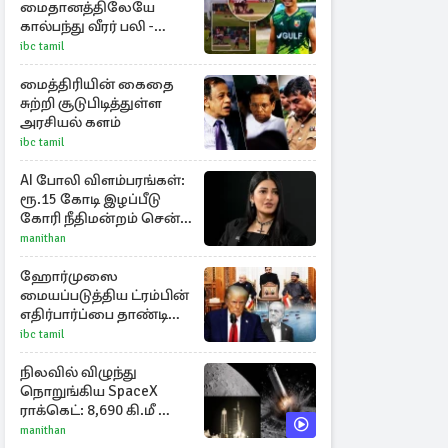
மைதானத்திலேயே
கால்பந்து வீரர் பலி -
அதிர்ச்சியில் ரசிகர்கள்
ibc tamil
மைத்திரியின் கைதை
சுற்றி சூடுபிடித்துள்ள
அரசியல் களம்
ibc tamil
AI போலி விளம்பரங்கள்:
ரூ.15 கோடி இழப்பீடு
கோரி நீதிமன்றம் சென்ற
நடிகை ஸ்ருதி ஹாசன்!
manithan
ஹோர்முஸை
மையப்படுத்திய ட்ரம்பின்
எதிர்பார்ப்பை தாண்டி
ஈரான் - ஓமான் ஒப்பந்தம்!
ibc tamil
நிலவில் விழுந்து
நொறுங்கிய SpaceX
ராக்கெட்: 8,690 கி.மீ வேக
மோதலால் உருவான
manithan