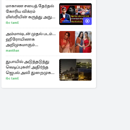
புதிய பள்ளம்!
மாகாண சபைத் தேர்தல்
கோரிய விக்ரம்
மிஸ்ரியின் கருத்து அநுர
ஊடக பிரிவால்
ibc tamil
அமுக்கப்பட்டது ஏன்...!
அம்மாவுடன் முதல் படம்...
ஹீரோயினாக
அறிமுகமாகும்
ஊர்வசியின் மகள்
manithan
தேஜலட்சுமி!
துபாயில் அடுத்தடுத்து
வெடிப்புகள்! அதிர்ந்த
ஜெபல் அலி துறைமுகம்
அருகே
ibc tamil