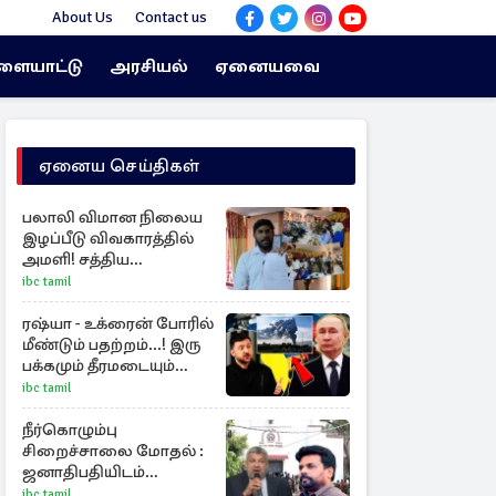
About Us
Contact us
ளையாட்டு
அரசியல்
ஏனையவை
ஏனைய செய்திகள்
பலாலி விமான நிலைய
இழப்பீடு விவகாரத்தில்
அமளி! சத்திய
கடதாசியில் குளறுபடி
ibc tamil
ரஷ்யா - உக்ரைன் போரில்
மீண்டும் பதற்றம்...! இரு
பக்கமும் தீரமடையும்
தாக்குதல்கள்
ibc tamil
நீர்கொழும்பு
சிறைச்சாலை மோதல் :
ஜனாதிபதியிடம்
கையளிக்கப்பட்ட
ibc tamil