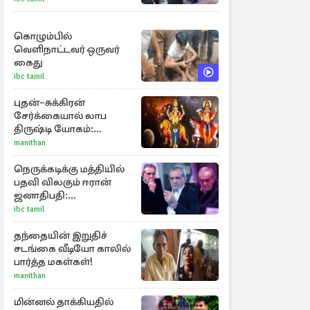
அறிக்கை
கொழும்பில்
வெளிநாட்டவர் ஒருவர்
கைது
ibc tamil
புதன்–சுக்கிரன்
சேர்க்கையால் லாப
திருஷ்டி யோகம்:
அதிர்ஷ்டம் பெறும் டாப் 3
manithan
ராசிகள்!
நெருக்கடிக்கு மத்தியில்
பதவி விலகும் ஈரான்
ஜனாதிபதி:
வெளியானது
ibc tamil
சர்ச்சையின் உண்மை
நிலை
தந்தையின் இறுதிச்
சடங்கை வீடியோ காலில்
பார்த்த மகள்கள்!
manithan
மின்னல் தாக்கியதில்