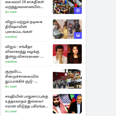
கலவரம்! 28 கைதிகள்
மருத்துவமனையில்
அனுமதி
ibc tamil
விஜய் மற்றும் நடிகை
திரிஷாவின்
புகைப்படங்கள்
manithan
விஜய் - சங்கீதா
விவாகரத்து வழக்கு
இன்று விசாரணை -
காணொளி மூலம்
manithan
ஆஜராக வாய்ப்பு
குருவிட்ட
சிறைச்சாலையில்
துப்பாக்கிச் சூடு -
நீதியமைச்சரின்
ibc tamil
அறிவிப்பு
சவுதியின் பாதுகாப்புக்கு
உத்தரவாதம் இல்லை!
ஈரான் விடுத்த பகிரங்க
எச்சரிக்கை
ibc tamil