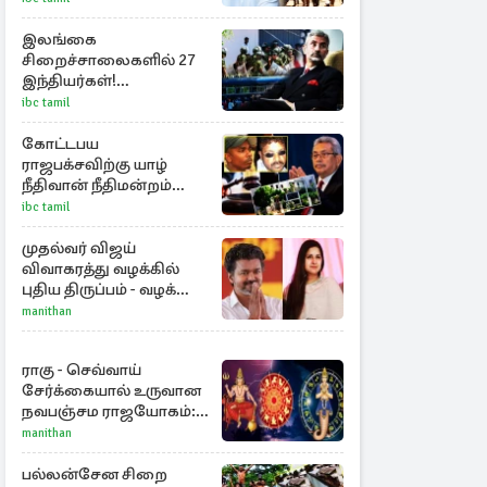
இலங்கை
சிறைச்சாலைகளில் 27
இந்தியர்கள்!
அச்சநிலையை
ibc tamil
மையப்படுத்தி
ஜெயசங்கர் அறிக்கை
கோட்டபய
ராஜபக்சவிற்கு யாழ்
நீதிவான் நீதிமன்றம்
பிறப்பித்த விசேட
ibc tamil
உத்தரவு!
முதல்வர் விஜய்
விவாகரத்து வழக்கில்
புதிய திருப்பம் - வழக்கை
வாபஸ் பெற்ற சங்கீதா!
manithan
ராகு - செவ்வாய்
சேர்க்கையால் உருவான
நவபஞ்சம ராஜயோகம்:
அதிர்ஷ்டம் பெறும் 3
manithan
ராசிகள்!
பல்லன்சேன சிறை