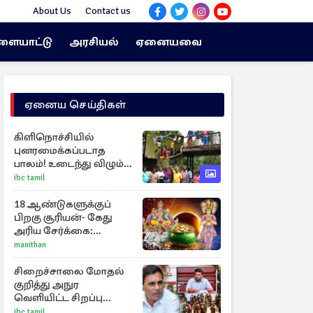
About Us
Contact us
ளையாட்டு
அரசியல்
ஏனையவை
ஏனைய செய்திகள்
கிளிநொச்சியில்
புனரமைக்கப்படாத
பாலம்! உடைந்து விழும்
நிலையில் மக்கள்
ibc tamil
போராட்டம்
18 ஆண்டுகளுக்குப்
பிறகு சூரியன்- கேது
அரிய சேர்க்கை:
அதிர்ஷ்டம் பெறும் 3
manithan
ராசிகள்!
சிறைச்சாலை மோதல்
குறித்து அநுர
வெளியிட்ட சிறப்பு
அறிக்கை
ibc tamil