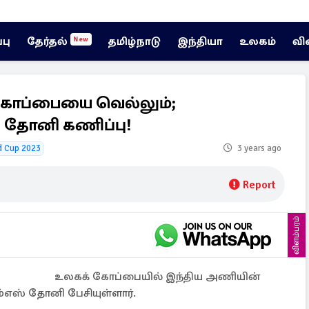
்பு
தேர்தல்
தமிழ்நாடு
இந்தியா
உலகம்
வி
New
கோப்பையை வெல்லும்;
் - தோனி கணிப்பு!
d Cup 2023
3 years ago
Report
விளம்பரம்
உலகக் கோப்பையில் இந்திய அணியின்
ம்எஸ் தோனி பேசியுள்ளார்.