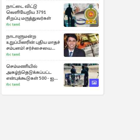
நாட்டை விட்டு
வெளியேறிய 3791
சிறப்பு மருத்துவர்கள்
ibc tamil
நாடாளுமன்ற
உறுப்பினரின் புதிய மாதச்
சம்பளம்! சர்ச்சையை
கிளப்பிய அர்ச்சுனாவின்
ibc tamil
அறிக்கை
செம்மணியில்
அகழ்ந்தெடுக்கப்பட்ட
என்புக்கூடுகள் 500 - ஐ
தாண்டியது
ibc tamil