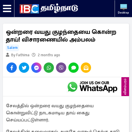
Desktop
ஒன்றரை வயது குழந்தையை கொன்ற
தாய்! விசாரணையில் அம்பலம்
Salem
By Fathima
2 months ago
விளம்பரம்
சேலத்தில் ஒன்றரை வயது குழந்தையை
கொன்றுவிட்டு நாடகமாடிய தாய் கைது
செய்யப்பட்டுள்ளார்.
சேலத்தின் தலைவாசல் அருகே வரகூர் தெற்கு காடு