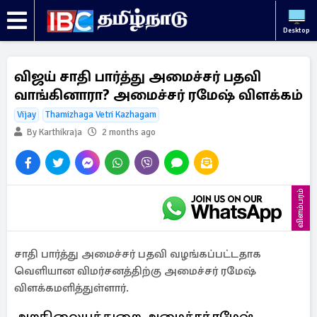
Desktop
விஜய் சாதி பார்த்து அமைச்சர் பதவி
வாங்கினாரா? அமைச்சர் ரமேஷ் விளக்கம்
Vijay
Thamizhaga Vetri Kazhagam
By Karthikraja
2 months ago
விளம்பரம்
சாதி பார்த்து அமைச்சர் பதவி வழங்கப்பட்டதாக
வெளியான விமர்சனத்திற்கு அமைச்சர் ரமேஷ்
விளக்கமளித்துள்ளார்.
அறநிலையத்துறை அமைச்சர் ரமேஷ்