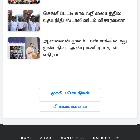
செங்கிப்பட்டி காவல்நிலையத்தில்
உதயநிதி ஸ்டாலினிடம் விசாரணை
ஆன்லைன் மூலம் டாஸ்மாக்கில் மது
முன்பதிவு - அன்புமணி ராமதாஸ்
எதிர்ப்பு
முக்கிய செய்திகள்
பிரபலமானவை
HOME
ABOUT
CONTACT US
USER POLICY