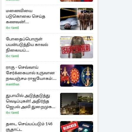
தேஜலட்சுமி!
மனைவியை
படுகொலை செய்த
கணவன்!
தொடங்கப்பட்டது
ibc tamil
விசாரணை
போதைப்பொருள்
பயன்படுத்திய காவல்
நிலையப்
பொறுப்பதிகாரி பணி
ibc tamil
இடைநீக்கம்
ராகு - செவ்வாய்
சேர்க்கையால் உருவான
நவபஞ்சம ராஜயோகம்:
அதிர்ஷ்டம் பெறும் 3
manithan
ராசிகள்!
துபாயில் அடுத்தடுத்து
வெடிப்புகள்! அதிர்ந்த
ஜெபல் அலி துறைமுகம்
அருகே
ibc tamil
தடை செய்யப்படும் 146
சூதாட்ட