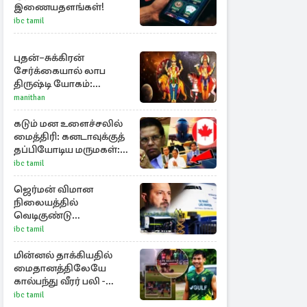
இணையதளங்கள்!
ibc tamil
புதன்–சுக்கிரன்
சேர்க்கையால் லாப
திருஷ்டி யோகம்:
அதிர்ஷ்டம் பெறும் டாப் 3
manithan
ராசிகள்!
கடும் மன உளைச்சலில்
மைத்திரி: கனடாவுக்குத்
தப்பியோடிய மருமகள்:
மகன் கொழும்பில்...!
ibc tamil
ஜெர்மன் விமான
நிலையத்தில்
வெடிகுண்டு
பொருத்தப்பட்ட ட்ரோன்!
ibc tamil
தப்பியது உக்ரைன்
விமானம்
மின்னல் தாக்கியதில்
மைதானத்திலேயே
கால்பந்து வீரர் பலி -
அதிர்ச்சியில் ரசிகர்கள்
ibc tamil