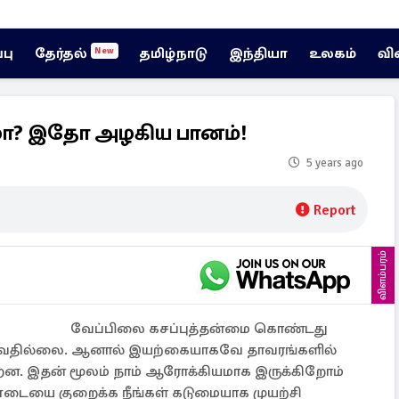
்பு
தேர்தல்
தமிழ்நாடு
இந்தியா
உலகம்
வி
New
ா? இதோ அழகிய பானம்!
5 years ago
Report
விளம்பரம்
வேப்பிலை கசப்புத்தன்மை கொண்டது
புவதில்லை. ஆனால் இயற்கையாகவே தாவரங்களில்
்றன. இதன் மூலம் நாம் ஆரோக்கியமாக இருக்கிறோம்
எடையை குறைக்க நீங்கள் கடுமையாக முயற்சி