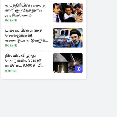
மைத்திரியின் கைதை
சுற்றி சூடுபிடித்துள்ள
அரசியல் களம்
ibc tamil
ட்ரம்பை பின்வாங்கச்
சொல்லுங்கள்!
வளைகுடா நாடுகளுக்கு
ஈரான் தாக்குதல்
ibc tamil
எச்சரிக்கை
நிலவில் விழுந்து
நொறுங்கிய SpaceX
ராக்கெட்: 8,690 கி.மீ வேக
மோதலால் உருவான
manithan
புதிய பள்ளம்!