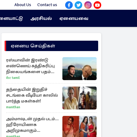
About Us
Contact us
ளையாட்டு
அரசியல்
ஏனையவை
ஏனைய செய்திகள்
ரஸ்யாவின் இரண்டு
எண்ணெய் சுத்திகரிப்பு
நிலையங்களை பதம்
பார்த்தது உக்ரைன்
ibc tamil
தந்தையின் இறுதிச்
சடங்கை வீடியோ காலில்
பார்த்த மகள்கள்!
manithan
அம்மாவுடன் முதல் படம்...
ஹீரோயினாக
அறிமுகமாகும்
ஊர்வசியின் மகள்
manithan