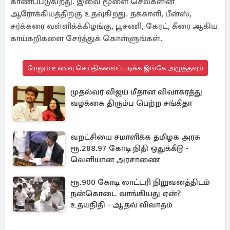
காணப்படுகிறது. இவை மூளை செல்களின்
ஆரோக்கியத்திற்கு உதவுகிறது. தக்காளி, பீன்ஸ்,
சர்க்கரை வள்ளிக்க்கிழங்கு, பூசணி, கேரட், கீரை ஆகிய
காய்கறிகளை சேர்த்துக் கொள்ளுங்கள்.
மேலும் உணவு செய்திகளைப் படிக்க இங்கே அழுத்தவும்
முதல்வர் விஜய் மீதான விவாகரத்து
வழக்கை திரும்ப பெற்ற சங்கீதா
வறட்சியை சமாளிக்க தமிழக அரசு
ரூ.288.97 கோடி நிதி ஒதுக்கீடு -
வெளியான அரசாணை
ரூ.900 கோடி லாட்டரி நிறுவனத்திடம்
நன்கொடை வாங்கியது ஏன்?
உதயநிதி - ஆதவ் விவாதம்