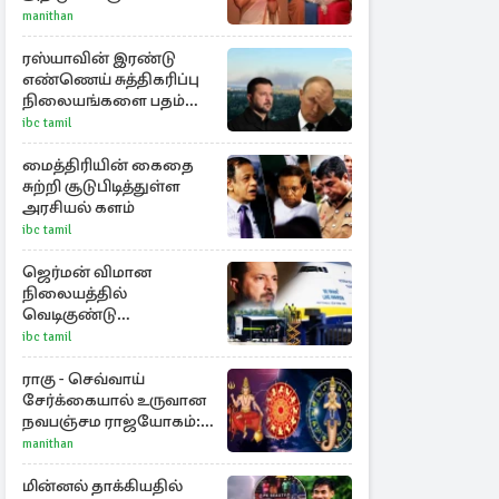
ஊர்வசியின் மகள்
manithan
தேஜலட்சுமி!
ரஸ்யாவின் இரண்டு
எண்ணெய் சுத்திகரிப்பு
நிலையங்களை பதம்
பார்த்தது உக்ரைன்
ibc tamil
மைத்திரியின் கைதை
சுற்றி சூடுபிடித்துள்ள
அரசியல் களம்
ibc tamil
ஜெர்மன் விமான
நிலையத்தில்
வெடிகுண்டு
பொருத்தப்பட்ட ட்ரோன்!
ibc tamil
தப்பியது உக்ரைன்
விமானம்
ராகு - செவ்வாய்
சேர்க்கையால் உருவான
நவபஞ்சம ராஜயோகம்:
அதிர்ஷ்டம் பெறும் 3
manithan
ராசிகள்!
மின்னல் தாக்கியதில்