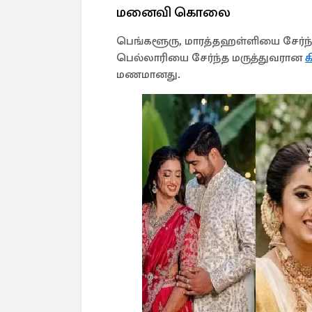
மனைவி கொலை
பெங்​களூரு​, மாரத்தஹள்​ளியை சேர்ந்​த
பெல்​லாரியை சேர்ந்த மருத்துவ​ரான‌
க
மண​மான‌து.