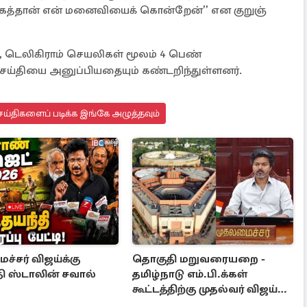
​காகத்​தான் என் மனை​வியைக் கொன்​றேன்’’ என குறுஞ்​
ப், டெலிகி​ராம் செயலிகள் மூலம் 4 பெண்
ய்​தியை அனுப்​பியதை​யும் கண்டறிந்துள்ளனர்.
ய்திகளைப் படிக்க இங்கே அழுத்தவும்
்சர் விஜய்க்கு
தொகுதி மறுவரையறை -
ி ஸ்டாலின் சவால்
தமிழ்நாடு எம்.பி.க்கள்
கூட்டத்திற்கு முதல்வர் விஜய்
அழைப்பு