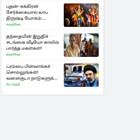
புதன்–சுக்கிரன்
சேர்க்கையால் லாப
திருஷ்டி யோகம்:
அதிர்ஷ்டம் பெறும் டாப் 3
manithan
ராசிகள்!
தந்தையின் இறுதிச்
சடங்கை வீடியோ காலில்
பார்த்த மகள்கள்!
manithan
ட்ரம்பை பின்வாங்கச்
சொல்லுங்கள்!
வளைகுடா நாடுகளுக்கு
ஈரான் தாக்குதல்
ibc tamil
எச்சரிக்கை