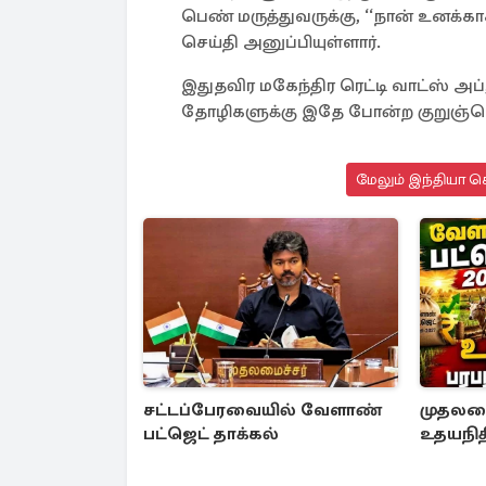
பெண் மருத்​து​வருக்​கு, ‘‘நான் உனக்
செய்தி அனுப்​பி​யுள்​ளார்.
இதுத​விர மகேந்​திர ரெட்டி வாட்ஸ் அ
தோழிகளுக்கு இதே போன்ற குறுஞ்​செ
மேலும் இந்தியா செ
சட்டப்பேரவையில் வேளாண்
முதலமைச
பட்ஜெட் தாக்கல்
உதயநித