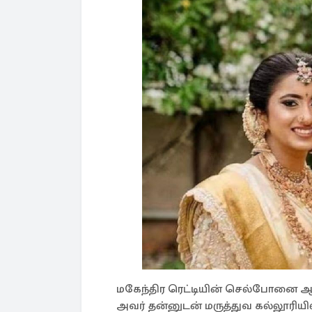
மகேந்​திர ரெட்​டி​யின் செல்​போனை ஆ
அவர் தன்​னுடன் மருத்​துவ கல்​லூரி​ய