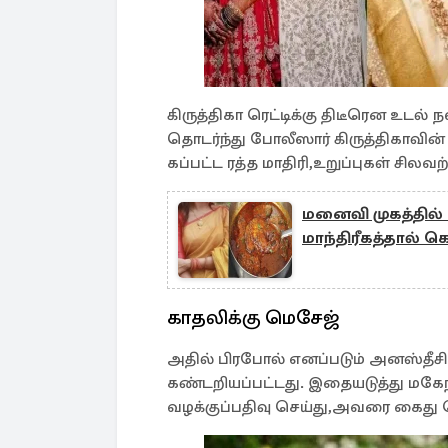
கிருத்​திகா ரெட்டிக்கு திடீரென உடல் நல
தொடர்ந்து போலீ​ஸார் கிருத்​தி​கா​வ
கப்​பட்ட ரத்த மாதிரி,​உறுப்​புகள் ச
மனைவி முகத்தில் 
மாந்திரீகத்தால் க
காதலிக்கு மெசேஜ்
அதில் பிர​போல் எனப்​படும் அனஸ்​தீசி
கண்​டறியப்​பட்​டது. இதையடுத்து மகே
வழக்​குப்​ப​திவு செய்​து,அவரை கைது 