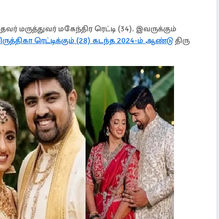
வர் மருத்துவர் மகேந்​திர ரெட்டி (34). இவருக்கும்
ிருத்​திகா ரெட்​டிக்​கும் (28) கடந்த 2024-ம் ஆண்டு
திரு​