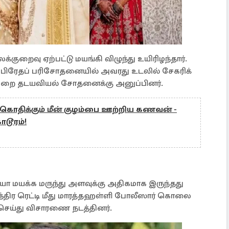
க்​குறைவு ஏற்​பட்டு மயங்கி விழுந்​து உயிரிழந்தார்.
ின் பிரேதப் பரிசோதனையில் அவரது உடலில் சேகரிக்​
ில​வற்றை தடய​வியல் சோதனைக்கு அனுப்​பினர்.
கொதிக்கும் மீன் குழம்பை ஊற்றிய கணவன் -
ொடூரம்!
யா மயக்க மருந்து அளவுக்கு அதி​க​மாக இருந்​தது
ந்​திர ரெட்டி மீது மாரத்​தஹள்ளி போலீ​ஸார் கொலை
செய்​து விசா​ரணை நடத்​தினர்.