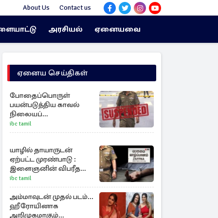
About Us
Contact us
ளையாட்டு
அரசியல்
ஏனையவை
ஏனைய செய்திகள்
போதைப்பொருள்
பயன்படுத்திய காவல்
நிலையப்
பொறுப்பதிகாரி பணி
ibc tamil
இடைநீக்கம்
யாழில் தாயாருடன்
ஏற்பட்ட முரண்பாடு :
இளைஞனின் விபரீத
முடிவு
ibc tamil
அம்மாவுடன் முதல் படம்...
ஹீரோயினாக
அறிமுகமாகும்