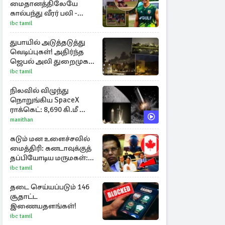
மைதானத்திலேயே
கால்பந்து வீரர் பலி -
அதிர்ச்சியில் ரசிகர்கள்
ibc tamil
துபாயில் அடுத்தடுத்து
வெடிப்புகள்! அதிர்ந்த
ஜெபல் அலி துறைமுகம்
அருகே
ibc tamil
நிலவில் விழுந்து
நொறுங்கிய SpaceX
ராக்கெட்: 8,690 கி.மீ வேக
மோதலால் உருவான
manithan
புதிய பள்ளம்!
கடும் மன உளைச்சலில்
மைத்திரி: கனடாவுக்குத்
தப்பியோடிய மருமகள்:
மகன் கொழும்பில்...!
ibc tamil
தடை செய்யப்படும் 146
சூதாட்ட
இணையதளங்கள்!
ibc tamil