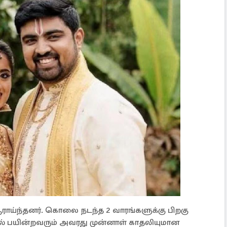
ராய்ந்​தனர். கொலை நடந்த 2 வார‌ங்​களுக்கு பிறகு
ில் பயின்​றவரும் அவரது முன்​னாள் காதலி​யு​மான