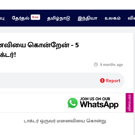
்பு
தேர்தல்
தமிழ்நாடு
இந்தியா
உலகம்
வி
New
ைவியை கொன்றேன் - 5
்டர்!
9 months ago
Report
விளம்பரம்
டாக்டர் ஒருவர் மனைவியை கொன்று