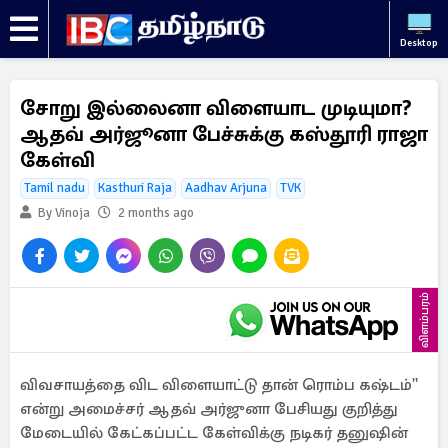
Desktop
சோறு இல்லைனா விளையாட முடியுமா?
ஆதவ் அர்ஜூனா பேச்சுக்கு கஸ்தூரி ராஜா
கேள்வி
Tamil nadu
Kasthuri Raja
Aadhav Arjuna
TVK
By Vinoja
2 months ago
விளம்பரம்
விவசாயத்தை விட விளையாட்டு தான் ரொம்ப கஷ்டம்''
என்று அமைச்சர் ஆதவ் அர்ஜுனா பேசியது குறித்து
மேடையில் கேட்கப்பட்ட கேள்விக்கு நடிகர் தனுஷின்