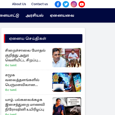
About Us
Contact us
ளையாட்டு
அரசியல்
ஏனையவை
ஏனைய செய்திகள்
சிறைச்சாலை மோதல்
குறித்து அநுர
வெளியிட்ட சிறப்பு
அறிக்கை
ibc tamil
சமூக
வலைத்தளங்களில்
பெருமளவிலான
மோசடித் திட்டம்:
ibc tamil
பொதுமக்களுக்கு
எச்சரிக்கை!
யாழ். பல்கலைக்கழக
இசைத்துறை மாணவி
நிரோஷினி உயிரிழப்பு
ibc tamil