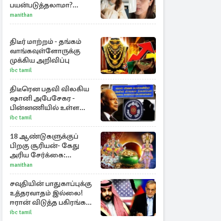
பயன்படுத்தலாமா?
திரிஷாவின் வைரல்
manithan
செல்ஃபிக்கு மருத்துவர்
விளக்கம்
திடீர் மாற்றம் - தங்கம்
வாங்கவுள்ளோருக்கு
முக்கிய அறிவிப்பு
ibc tamil
திடீரென பதவி விலகிய
ஷானி அபேசேகர -
பின்னணியில் உள்ள
காரணம்
ibc tamil
18 ஆண்டுகளுக்குப்
பிறகு சூரியன்- கேது
அரிய சேர்க்கை:
அதிர்ஷ்டம் பெறும் 3
manithan
ராசிகள்!
சவுதியின் பாதுகாப்புக்கு
உத்தரவாதம் இல்லை!
ஈரான் விடுத்த பகிரங்க
எச்சரிக்கை
ibc tamil