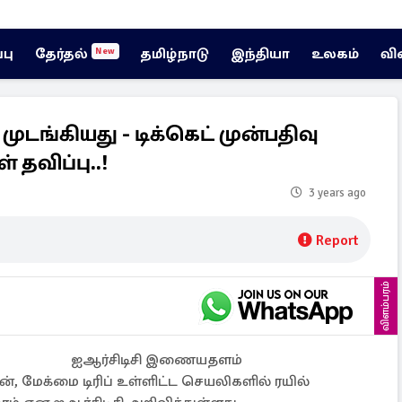
்பு
தேர்தல்
தமிழ்நாடு
இந்தியா
உலகம்
வி
New
ங்கியது - டிக்கெட் முன்பதிவு
தவிப்பு..!
3 years ago
Report
விளம்பரம்
ஐஆர்சிடிசி இணையதளம்
், மேக்மை டிரிப் உள்ளிட்ட செயலிகளில் ரயில்