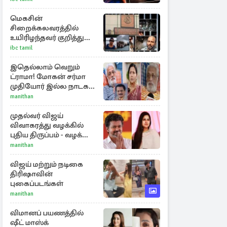
மெகசின்
சிறைக்கலவரத்தில்
உயிரிழந்தவர் குறித்து
வெளியான தகவல்!
ibc tamil
இதெல்லாம் வெறும்
ட்ராமா! மோகன் சர்மா
முதியோர் இல்ல நாடகம்
குறித்து குட்டி பத்மினி
manithan
பரபரப்பு பேட்டி
முதல்வர் விஜய்
விவாகரத்து வழக்கில்
புதிய திருப்பம் - வழக்கை
வாபஸ் பெற்ற சங்கீதா!
manithan
விஜய் மற்றும் நடிகை
திரிஷாவின்
புகைப்படங்கள்
manithan
விமானப் பயணத்தில்
ஷீட் மாஸ்க்