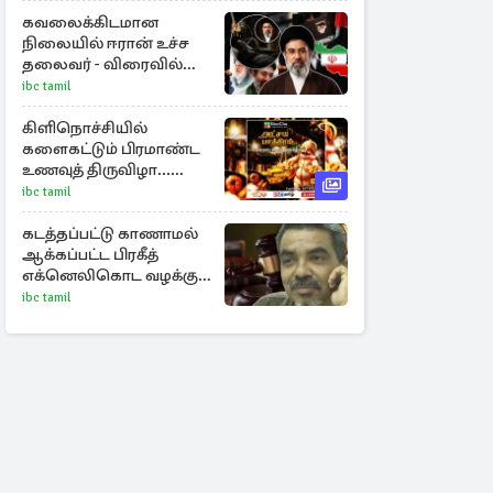
கவலைக்கிடமான
நிலையில் ஈரான் உச்ச
தலைவர் - விரைவில்
மறைவு குறித்த செய்தி
ibc tamil
கிளிநொச்சியில்
களைகட்டும் பிரமாண்ட
உணவுத் திருவிழா...
றீ(ச்)ஷாவில்
ibc tamil
கொண்டாட்டம்!
கடத்தப்பட்டு காணாமல்
ஆக்கப்பட்ட பிரகீத்
எக்னெலிகொட வழக்கு :
நீதிமன்றம் பிறப்பித்த
ibc tamil
உத்தரவு