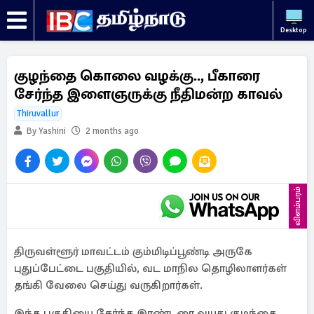
Desktop
குழந்தை கொலை வழக்கு.., பீகாரை
சேர்ந்த இளைஞருக்கு நீதிமன்ற காவல்
Thiruvallur
By Yashini
2 months ago
விளம்பரம்
திருவள்ளூர் மாவட்டம் கும்மிடிப்பூண்டி அருகே
புதுப்பேட்டை பகுதியில், வட மாநில தொழிலாளர்கள்
தங்கி வேலை செய்து வருகிறார்கள்.
இந்த பகுதியை சேர்ந்த இரண்டரை வயது குழந்தை