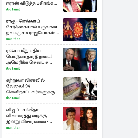
ஈரான் விடுத்த பகிரங்க
எச்சரிக்கை
ibc tamil
ராகு - செவ்வாய்
சேர்க்கையால் உருவான
நவபஞ்சம ராஜயோகம்:
அதிர்ஷ்டம் பெறும் 3
manithan
ராசிகள்!
ரஷ்யா மீது புதிய
பொருளாதாரத் தடை!
அமெரிக்க செனட் சபை
ஒப்புதல்
ibc tamil
சுற்றுலா விசாவில்
வேலை! 94
வெளிநாட்டவர்களுக்கு 7
மில்லியன் ரூபா
ibc tamil
அபராதம்
விஜய் - சங்கீதா
விவாகரத்து வழக்கு
இன்று விசாரணை -
காணொளி மூலம்
manithan
ஆஜராக வாய்ப்பு