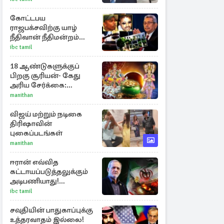
அறிக்கை
கோட்டபய
ராஜபக்சவிற்கு யாழ்
நீதிவான் நீதிமன்றம்
பிறப்பித்த விசேட
ibc tamil
உத்தரவு!
18 ஆண்டுகளுக்குப்
பிறகு சூரியன்- கேது
அரிய சேர்க்கை:
அதிர்ஷ்டம் பெறும் 3
manithan
ராசிகள்!
விஜய் மற்றும் நடிகை
திரிஷாவின்
புகைப்படங்கள்
manithan
ஈரான் எவ்வித
கட்டாயப்படுத்தலுக்கும்
அடிபணியாது!
பெசெஷ்கியன்
ibc tamil
அறிவிப்பு
சவுதியின் பாதுகாப்புக்கு
உத்தரவாதம் இல்லை!