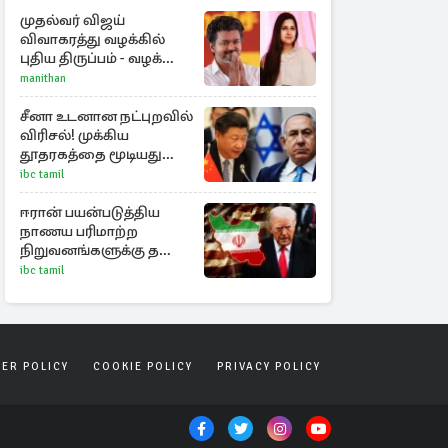
முதல்வர் விஜய்
விவாகரத்து வழக்கில்
புதிய திருப்பம் - வழக்கை
வாபஸ் பெற்ற சங்கீதா!
manithan
சீனா உடனான நட்புறவில்
விரிசல்! முக்கிய
தூதரகத்தை மூடியது
இஸ்ரேல்
ibc tamil
ஈரான் பயன்படுத்திய
நாணய பரிமாற்ற
நிறுவனங்களுக்கு தடை
விதித்த அமெரிக்கா
ibc tamil
SER POLICY
COOKIE POLICY
PRIVACY POLICY