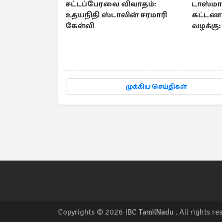
சட்டப்பேரவை விவாதம்:
டாஸ்மா
உதயநிதி ஸ்டாலின் சரமாரி
கட்டணம
கேள்வி
வழக்கு
உயர்நீத
முக்கிய செய்திகள்
Copyrights © 2026
IBC TamilNadu
. All rights re