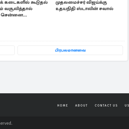
க் கடைகளில் கூடுதல்
முதலமைச்சர் விஜய்க்கு
் வசூலித்தால்
உதயநிதி ஸ்டாலின் சவால்
: சென்னை
ிமன்றம் உத்தரவு
பிரபலமானவை
HOME
ABOUT
CONTACT US
U
served.