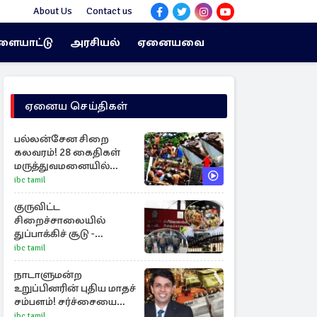
About Us
Contact us
ளையாட்டு
அரசியல்
ஏனையவை
ஏனைய செய்திகள்
பல்லன்சேன சிறை
கலவரம்! 28 கைதிகள்
மருத்துவமனையில்
அனுமதி
ibc tamil
குருவிட்ட
சிறைச்சாலையில்
துப்பாக்கிச் சூடு -
நீதியமைச்சரின்
ibc tamil
அறிவிப்பு
நாடாளுமன்ற
உறுப்பினரின் புதிய மாதச்
சம்பளம்! சர்ச்சையை
கிளப்பிய அர்ச்சுனாவின்
ibc tamil