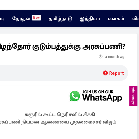
்பு
தேர்தல்
தமிழ்நாடு
இந்தியா
உலகம்
வி
New
ிழந்தோர் குடும்பத்துக்கு அரசுப்பணி?
a month ago
Report
விளம்பரம்
கரூரில் கூட்ட நெரிசலில் சிக்கி
ு அரசுப்பணி நியமன ஆணையை முதலமைச்சர் விஜய்