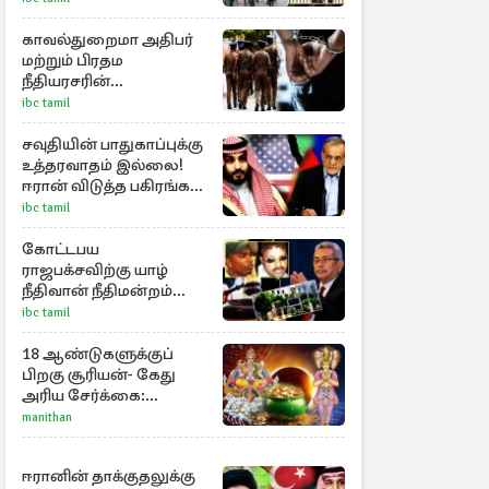
அறிவிப்பு
காவல்துறைமா அதிபர்
மற்றும் பிரதம
நீதியரசரின்
இல்லங்களை படம்பிடித்த
ibc tamil
சந்தேக நபர் கைது!
சவுதியின் பாதுகாப்புக்கு
உத்தரவாதம் இல்லை!
ஈரான் விடுத்த பகிரங்க
எச்சரிக்கை
ibc tamil
கோட்டபய
ராஜபக்சவிற்கு யாழ்
நீதிவான் நீதிமன்றம்
பிறப்பித்த விசேட
ibc tamil
உத்தரவு!
18 ஆண்டுகளுக்குப்
பிறகு சூரியன்- கேது
அரிய சேர்க்கை:
அதிர்ஷ்டம் பெறும் 3
manithan
ராசிகள்!
ஈரானின் தாக்குதலுக்கு