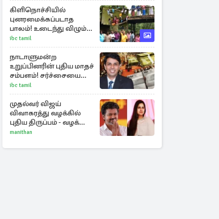
கிளிநொச்சியில்
புனரமைக்கப்படாத
பாலம்! உடைந்து விழும்
நிலையில் மக்கள்
ibc tamil
போராட்டம்
நாடாளுமன்ற
உறுப்பினரின் புதிய மாதச்
சம்பளம்! சர்ச்சையை
கிளப்பிய அர்ச்சுனாவின்
ibc tamil
அறிக்கை
முதல்வர் விஜய்
விவாகரத்து வழக்கில்
புதிய திருப்பம் - வழக்கை
வாபஸ் பெற்ற சங்கீதா!
manithan