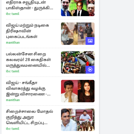
எதிராக சவூதியுடன்
பாகிஸ்தான் - துருக்கி
ஒன்றிணைந்தன
ibc tamil
விஜய் மற்றும் நடிகை
திரிஷாவின்
புகைப்படங்கள்
manithan
பல்லன்சேன சிறை
கலவரம்! 28 கைதிகள்
மருத்துவமனையில்
அனுமதி
ibc tamil
விஜய் - சங்கீதா
விவாகரத்து வழக்கு
இன்று விசாரணை -
காணொளி மூலம்
manithan
ஆஜராக வாய்ப்பு
சிறைச்சாலை மோதல்
குறித்து அநுர
வெளியிட்ட சிறப்பு
அறிக்கை
ibc tamil