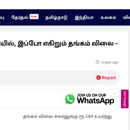
்பு
தேர்தல்
தமிழ்நாடு
இந்தியா
உலகம்
வி
New
ில், இப்போ எகிறும் தங்கம் விலை -
a year ago
Report
விளம்பரம்
தங்கம் விலை சவரனுக்கு ரூ.280 உயர்ந்து