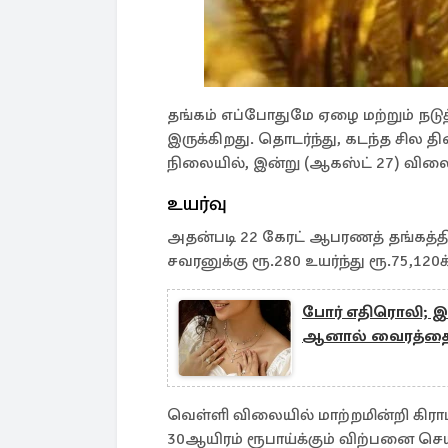
தங்கம் எப்போதுமே ஏழை மற்றும் நடுத்
இருக்கிறது. தொடர்ந்து, கடந்த சில 
நிலையில், இன்று (ஆகஸ்ட் 27) விலை
உயர்வு
அதன்படி 22 கேரட் ஆபரணத் தங்கத்தின் 
சவரனுக்கு ரூ.280 உயர்ந்து ரூ.75,120
போர் எதிரொலி; இல
ஆனால் வைரத்தை 
வெள்ளி விலையில் மாற்றமின்றி கிராம்
30ஆயிரம் ரூபாய்க்கும் விற்பனை செய