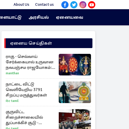
About Us
Contact us
ளையாட்டு
அரசியல்
ஏனையவை
ஏனைய செய்திகள்
ராகு - செவ்வாய்
சேர்க்கையால் உருவான
நவபஞ்சம ராஜயோகம்:
அதிர்ஷ்டம் பெறும் 3
manithan
ராசிகள்!
நாட்டை விட்டு
வெளியேறிய 3791
சிறப்பு மருத்துவர்கள்
ibc tamil
குருவிட்ட
சிறைச்சாலையில்
துப்பாக்கிச் சூடு -
நீதியமைச்சரின்
ibc tamil