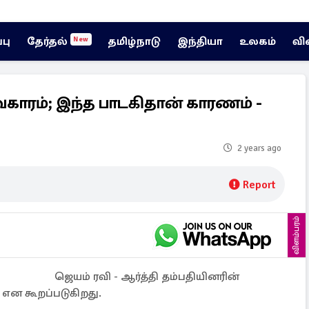
்பு
தேர்தல்
தமிழ்நாடு
இந்தியா
உலகம்
வி
New
காரம்; இந்த பாடகிதான் காரணம் -
2 years ago
Report
விளம்பரம்
ஜெயம் ரவி - ஆர்த்தி தம்பதியினரின்
் என கூறப்படுகிறது.