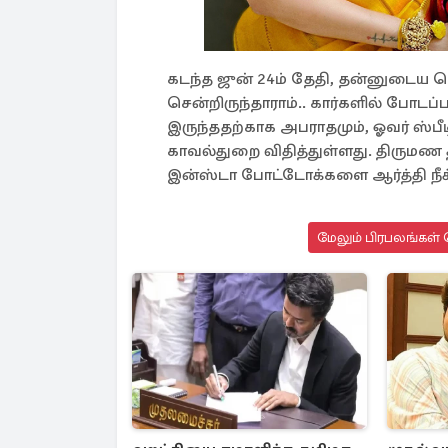
கடந்த ஜுன் 24ம் தேதி, தன்னுடைய ச
சென்றிருந்தாராம்.. கார்களில் போட
இருந்ததற்காக அபராதமும், ஓவர் ஸ்ப
காவல்துறை விதித்துள்ளது. திருமண தி
இன்ஸ்டா போட்டோக்களை ஆர்த்தி நீக
மேலும் பிரபலங்கள் 