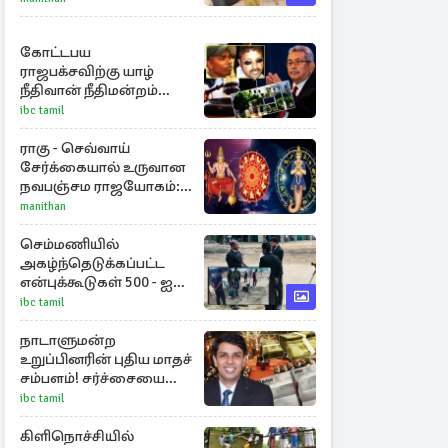
கோட்டபய
ராஜபக்சவிற்கு யாழ்
நீதிவான் நீதிமன்றம்
பிறப்பித்த விசேட
ibc tamil
உத்தரவு!
ராகு - செவ்வாய்
சேர்க்கையால் உருவான
நவபஞ்சம ராஜயோகம்:
அதிர்ஷ்டம் பெறும் 3
manithan
ராசிகள்!
செம்மணியில்
அகழ்ந்தெடுக்கப்பட்ட
என்புக்கூடுகள் 500 - ஐ
தாண்டியது
ibc tamil
நாடாளுமன்ற
உறுப்பினரின் புதிய மாதச்
சம்பளம்! சர்ச்சையை
கிளப்பிய அர்ச்சுனாவின்
ibc tamil
அறிக்கை
கிளிநொச்சியில்