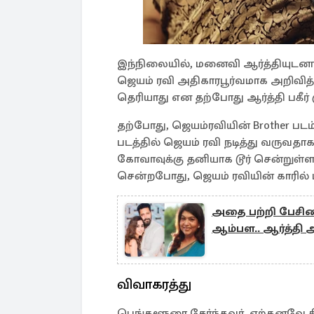
இந்நிலையில், மனைவி ஆர்த்தியுடனா
ஜெயம் ரவி அதிகாரபூர்வமாக அறிவித்த
தெரியாது என தற்போது ஆர்த்தி பகீர் க
தற்போது, ஜெயம்ரவியின் Brother பட
படத்தில் ஜெயம் ரவி நடித்து வருவதாகவ
கோவாவுக்கு தனியாக டூர் சென்றுள்
சென்றபோது, ஜெயம் ரவியின் காரில் ப
அதை பற்றி பேசினா
ஆம்பள.. ஆர்த்தி 
விவாகரத்து
பெங்களூரை சேர்ந்தவர். ஏற்கனவே தி