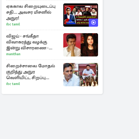
ஏககால சிறையுடைப்பு
சதி... அவசர மிசனில்
அநுர!
ibc tamil
விஜய் - சங்கீதா
விவாகரத்து வழக்கு
இன்று விசாரணை -
காணொளி மூலம்
manithan
ஆஜராக வாய்ப்பு
சிறைச்சாலை மோதல்
குறித்து அநுர
வெளியிட்ட சிறப்பு
அறிக்கை
ibc tamil