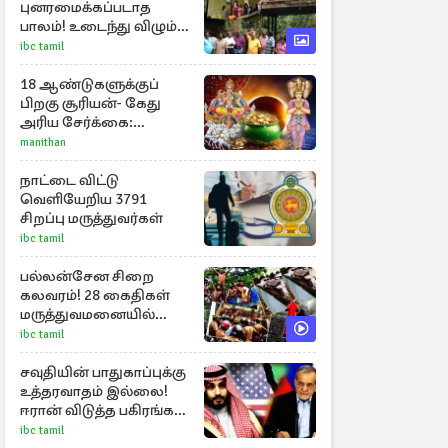
புனரமைக்கப்படாத
பாலம்! உடைந்து விழும்
நிலையில் மக்கள்
ibc tamil
போராட்டம்
18 ஆண்டுகளுக்குப்
பிறகு சூரியன்- கேது
அரிய சேர்க்கை:
அதிர்ஷ்டம் பெறும் 3
manithan
ராசிகள்!
நாட்டை விட்டு
வெளியேறிய 3791
சிறப்பு மருத்துவர்கள்
ibc tamil
பல்லன்சேன சிறை
கலவரம்! 28 கைதிகள்
மருத்துவமனையில்
அனுமதி
ibc tamil
சவுதியின் பாதுகாப்புக்கு
உத்தரவாதம் இல்லை!
ஈரான் விடுத்த பகிரங்க
எச்சரிக்கை
ibc tamil