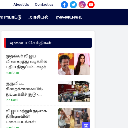
About Us
Contact us
ளையாட்டு
அரசியல்
ஏனையவை
ஏனைய செய்திகள்
முதல்வர் விஜய்
விவாகரத்து வழக்கில்
புதிய திருப்பம் - வழக்கை
வாபஸ் பெற்ற சங்கீதா!
manithan
குருவிட்ட
சிறைச்சாலையில்
துப்பாக்கிச் சூடு -
நீதியமைச்சரின்
ibc tamil
அறிவிப்பு
விஜய் மற்றும் நடிகை
திரிஷாவின்
புகைப்படங்கள்
manithan