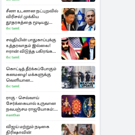
சீனா உடனான நட்புறவில்
விரிசல்! முக்கிய
தூதரகத்தை மூடியது
இஸ்ரேல்
ibc tamil
சவுதியின் பாதுகாப்புக்கு
உத்தரவாதம் இல்லை!
ஈரான் விடுத்த பகிரங்க
எச்சரிக்கை
ibc tamil
கொட்டித் தீர்க்கப்போகும்
கனமழை! மக்களுக்கு
வெளியான
முன்னெச்சரிக்கை
ibc tamil
ராகு - செவ்வாய்
சேர்க்கையால் உருவான
நவபஞ்சம ராஜயோகம்:
அதிர்ஷ்டம் பெறும் 3
manithan
ராசிகள்!
விஜய் மற்றும் நடிகை
திரிஷாவின்