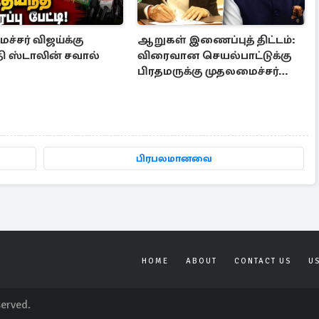
்சர் விஜய்க்கு
ஆறுகள் இணைப்புத் திட்டம்:
ி ஸ்டாலின் சவால்
விரைவான செயல்பாட்டுக்கு
பிரதமருக்கு முதலமைச்சர்
கடிதம்
பிரபலமானவை
HOME
ABOUT
CONTACT US
U
served.