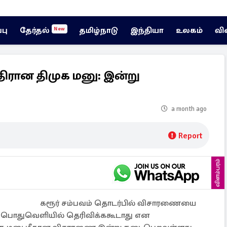
்பு
தேர்தல்
தமிழ்நாடு
இந்தியா
உலகம்
வி
New
திரான திமுக மனு: இன்று
a month ago
Report
விளம்பரம்
கரூர் சம்பவம் தொடர்பில் விசாரணையை
 பொதுவெளியில் தெரிவிக்ககூடாது என