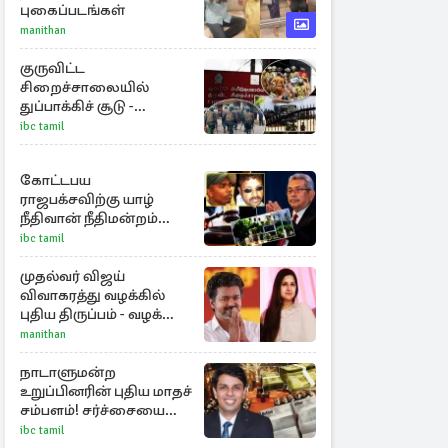
புகைப்படங்கள்
manithan
குருவிட்ட
சிறைச்சாலையில்
துப்பாக்கிச் சூடு -
நீதியமைச்சரின்
ibc tamil
அறிவிப்பு
கோட்டபய
ராஜபக்சவிற்கு யாழ்
நீதிவான் நீதிமன்றம்
பிறப்பித்த விசேட
ibc tamil
உத்தரவு!
முதல்வர் விஜய்
விவாகரத்து வழக்கில்
புதிய திருப்பம் - வழக்கை
வாபஸ் பெற்ற சங்கீதா!
manithan
நாடாளுமன்ற
உறுப்பினரின் புதிய மாதச்
சம்பளம்! சர்ச்சையை
கிளப்பிய அர்ச்சுனாவின்
ibc tamil