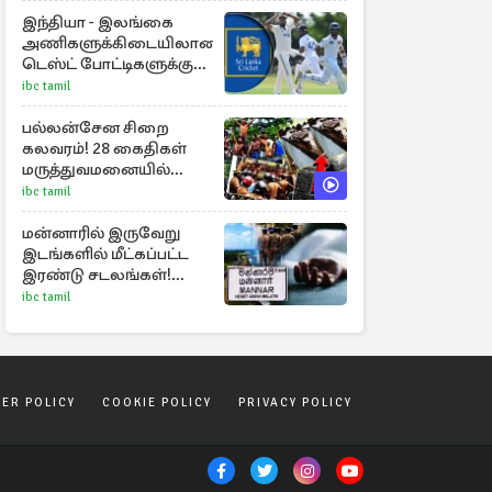
அறிக்கை
இந்தியா - இலங்கை
அணிகளுக்கிடையிலான
டெஸ்ட் போட்டிகளுக்கு
இலவச அனுமதி
ibc tamil
பல்லன்சேன சிறை
கலவரம்! 28 கைதிகள்
மருத்துவமனையில்
அனுமதி
ibc tamil
மன்னாரில் இருவேறு
இடங்களில் மீட்கப்பட்ட
இரண்டு சடலங்கள்!
தொடரும் விசாரணை
ibc tamil
SER POLICY
COOKIE POLICY
PRIVACY POLICY