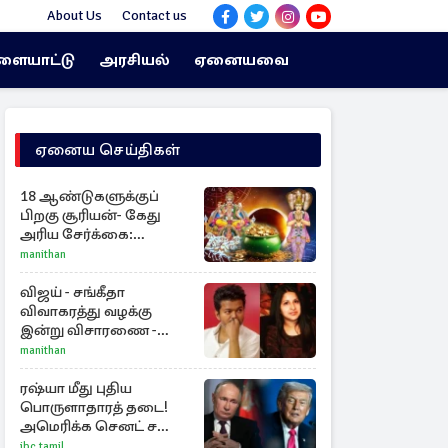
About Us
Contact us
ளையாட்டு
அரசியல்
ஏனையவை
ஏனைய செய்திகள்
18 ஆண்டுகளுக்குப்
பிறகு சூரியன்- கேது
அரிய சேர்க்கை:
அதிர்ஷ்டம் பெறும் 3
manithan
ராசிகள்!
விஜய் - சங்கீதா
விவாகரத்து வழக்கு
இன்று விசாரணை -
காணொளி மூலம்
manithan
ஆஜராக வாய்ப்பு
ரஷ்யா மீது புதிய
பொருளாதாரத் தடை!
அமெரிக்க செனட் சபை
ஒப்புதல்
ibc tamil