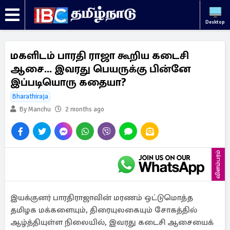
Desktop
மகளிடம் பாரதி ராஜா கூறிய கடைசி
ஆசை... இவரது பெயருக்கு பின்னே
இப்படியொரு கதையா?
Bharathiraja
By Manchu
2 months ago
விளம்பரம்
இயக்குனர் பாரதிராஜாவின் மரணம் ஒட்டுமொத்த
தமிழக மக்களையும், திரையுலகையும் சோகத்தில்
ஆழ்த்தியுள்ள நிலையில், இவரது கடைசி ஆசையைக்