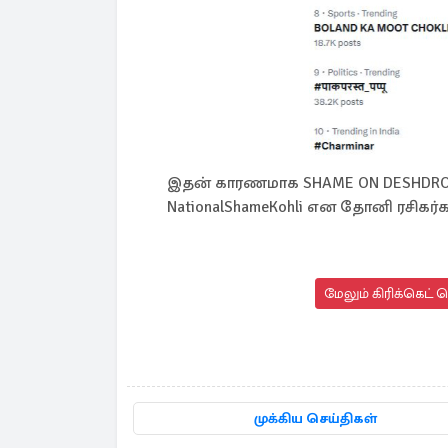
இதன் காரணமாக SHAME ON DESHDROH
NationalShameKohli என தோனி ரசிகர்க
மேலும் கிரிக்கெட் 
முக்கிய செய்திகள்