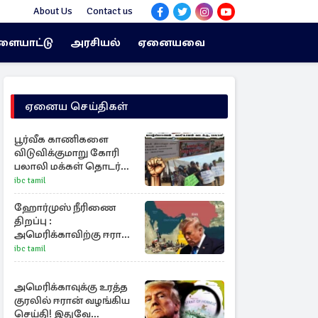
About Us
Contact us
ளையாட்டு
அரசியல்
ஏனையவை
ஏனைய செய்திகள்
பூர்வீக காணிகளை
விடுவிக்குமாறு கோரி
பலாலி மக்கள் தொடர்
போராட்டம்!
ibc tamil
ஹோர்முஸ் நீரிணை
திறப்பு :
அமெரிக்காவிற்கு ஈரான்
விதிக்கும் நிபந்தனை
ibc tamil
அமெரிக்காவுக்கு உரத்த
குரலில் ஈரான் வழங்கிய
செய்தி! இதுவே