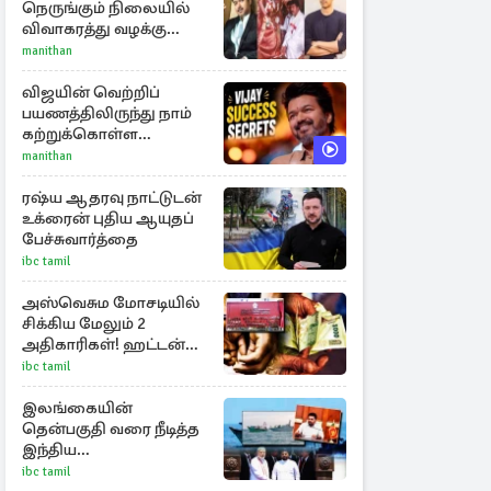
நெருங்கும் நிலையில்
விவாகரத்து வழக்கு
வாபஸ்! விஜய்யுடன்
manithan
மீண்டும் இணைவாரா?
விஜயின் வெற்றிப்
பயணத்திலிருந்து நாம்
கற்றுக்கொள்ள
வேண்டிய முக்கிய 3
manithan
விடயங்கள்!
ரஷ்ய ஆதரவு நாட்டுடன்
உக்ரைன் புதிய ஆயுதப்
பேச்சுவார்த்தை
ibc tamil
அஸ்வெசும மோசடியில்
சிக்கிய மேலும் 2
அதிகாரிகள்! ஹட்டன்
கல்வி வலயத்தைச்
ibc tamil
சேர்ந்த 6 ஆசிரியர்கள்
குறித்து விசாரணை
இலங்கையின்
தென்பகுதி வரை நீடித்த
இந்திய
கடற்றொழிலாளர்களின்
ibc tamil