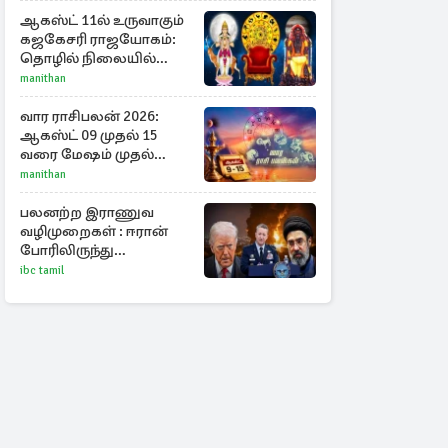
ஊடுருவல்
ஆகஸ்ட் 11ல் உருவாகும்
கஜகேசரி ராஜயோகம்:
தொழில் நிலையில்
அதிர்ஷ்டம் பெறும் 3
manithan
ராசிகள்!
வார ராசிபலன் 2026:
ஆகஸ்ட் 09 முதல் 15
வரை மேஷம் முதல்
மீனம் வரை முழு
manithan
பலன்கள்
பலனற்ற இராணுவ
வழிமுறைகள் : ஈரான்
போரிலிருந்து
வெளியேறும்
ibc tamil
வழியைத்தேடும்
அமெரிக்க தளபதி