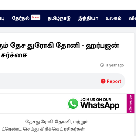
்பு
தேர்தல்
தமிழ்நாடு
இந்தியா
உலகம்
வி
New
ம் தேச துரோகி தோனி - ஹர்பஜன்
 சர்ச்சை
a year ago
Report
விளம்பரம்
தேசதுரோகி தோனி, மற்றும்
்ரெண்ட் செய்து கிரிக்கெட் ரசிகர்கள்