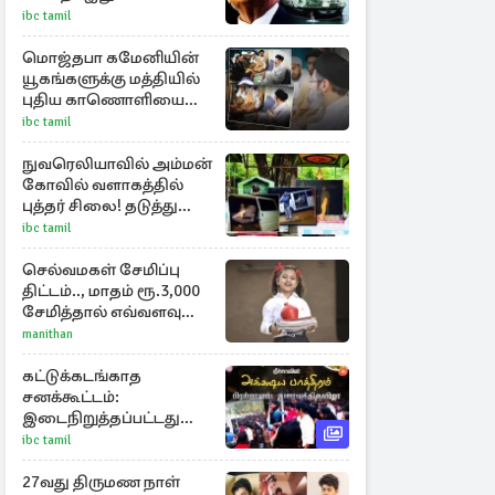
ஹோர்முஸ்
ibc tamil
திறப்புக்கான நிபந்தனை
மொஜ்தபா கமேனியின்
யூகங்களுக்கு மத்தியில்
புதிய காணொளியை
பகிர்ந்தது ஈரான்
ibc tamil
நுவரெலியாவில் அம்மன்
கோவில் வளாகத்தில்
புத்தர் சிலை! தடுத்து
நிறுத்திய கிராம மக்கள்
ibc tamil
செல்வமகள் சேமிப்பு
திட்டம்.., மாதம் ரூ.3,000
சேமித்தால் எவ்வளவு
கிடைக்கும்?
manithan
கட்டுக்கடங்காத
சனக்கூட்டம்:
இடைநிறுத்தப்பட்டது
றீச்ஷாவின்
ibc tamil
உணவுத்திருவிழா!
27வது திருமண நாள்