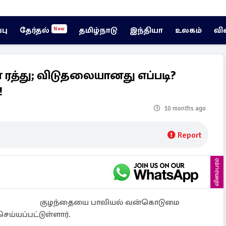
்பு
தேர்தல்
தமிழ்நாடு
இந்தியா
உலகம்
வி
New
த்து; விடுதலையானது எப்படி?
!
10 months ago
Report
விளம்பரம்
குழந்தையை பாலியல் வன்கொடுமை
ய்யப்பட்டுள்ளார்.