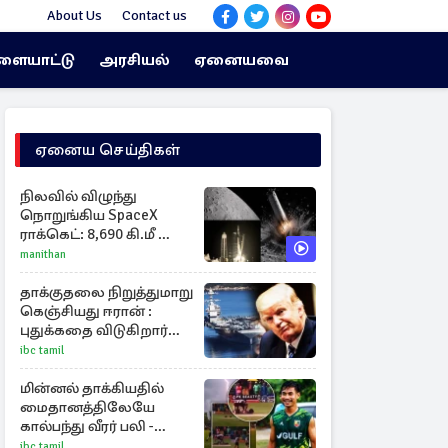
About Us
Contact us
ளையாட்டு
அரசியல்
ஏனையவை
ஏனைய செய்திகள்
நிலவில் விழுந்து
நொறுங்கிய SpaceX
ராக்கெட்: 8,690 கி.மீ வேக
மோதலால் உருவான
manithan
புதிய பள்ளம்!
தாக்குதலை நிறுத்துமாறு
கெஞ்சியது ஈரான் :
புதுக்கதை விடுகிறார்
ட்ரம்ப்
ibc tamil
மின்னல் தாக்கியதில்
மைதானத்திலேயே
கால்பந்து வீரர் பலி -
அதிர்ச்சியில் ரசிகர்கள்
ibc tamil