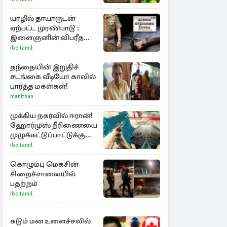
யாழில் தாயாருடன்
ஏற்பட்ட முரண்பாடு :
இளைஞனின் விபரீத
முடிவு
ibc tamil
தந்தையின் இறுதிச்
சடங்கை வீடியோ காலில்
பார்த்த மகள்கள்!
manithan
முக்கிய நகர்வில் ஈரான்!
ஹோர்முஸ் நீரிணையை
முழுக்கட்டுப்பாட்டுக்கு
கொண்டு வர புதிய
ibc tamil
சட்டமூலம்
கொழும்பு மெகசின்
சிறைச்சாலையில்
பதற்றம்
ibc tamil
கடும் மன உளைச்சலில்