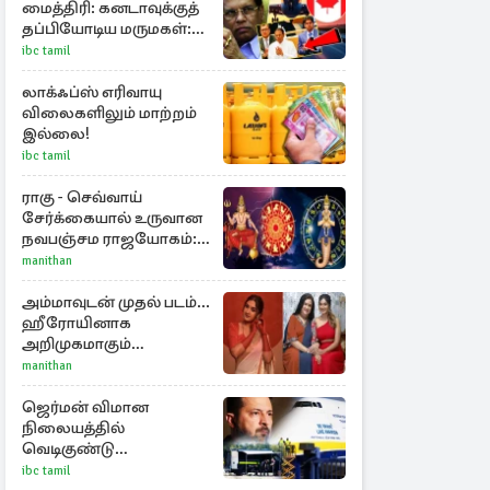
மைத்திரி: கனடாவுக்குத்
தப்பியோடிய மருமகள்:
மகன் கொழும்பில்...!
ibc tamil
லாக்ஃப்ஸ் எரிவாயு
விலைகளிலும் மாற்றம்
இல்லை!
ibc tamil
ராகு - செவ்வாய்
சேர்க்கையால் உருவான
நவபஞ்சம ராஜயோகம்:
அதிர்ஷ்டம் பெறும் 3
manithan
ராசிகள்!
அம்மாவுடன் முதல் படம்...
ஹீரோயினாக
அறிமுகமாகும்
ஊர்வசியின் மகள்
manithan
தேஜலட்சுமி!
ஜெர்மன் விமான
நிலையத்தில்
வெடிகுண்டு
பொருத்தப்பட்ட ட்ரோன்!
ibc tamil