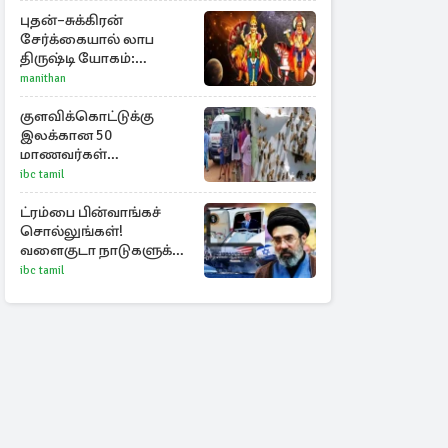
தப்பியது உக்ரைன்
விமானம்
புதன்–சுக்கிரன்
சேர்க்கையால் லாப
திருஷ்டி யோகம்:
அதிர்ஷ்டம் பெறும் டாப் 3
manithan
ராசிகள்!
குளவிக்கொட்டுக்கு
இலக்கான 50
மாணவர்கள்
மருத்துவமனையில்
ibc tamil
அனுமதி : மூவரின்
நிலை கவலைக்கிடம்
ட்ரம்பை பின்வாங்கச்
சொல்லுங்கள்!
வளைகுடா நாடுகளுக்கு
ஈரான் தாக்குதல்
ibc tamil
எச்சரிக்கை