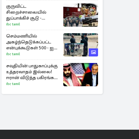
உத்தரவு!
குருவிட்ட
சிறைச்சாலையில்
துப்பாக்கிச் சூடு -
நீதியமைச்சரின்
ibc tamil
அறிவிப்பு
செம்மணியில்
அகழ்ந்தெடுக்கப்பட்ட
என்புக்கூடுகள் 500 - ஐ
தாண்டியது
ibc tamil
சவுதியின் பாதுகாப்புக்கு
உத்தரவாதம் இல்லை!
ஈரான் விடுத்த பகிரங்க
எச்சரிக்கை
ibc tamil