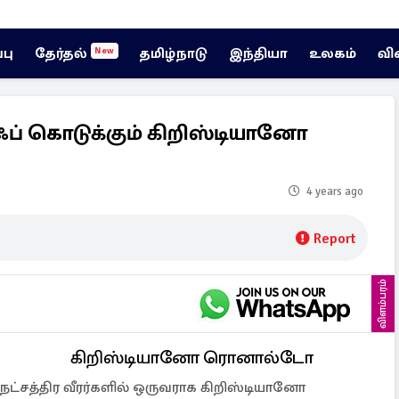
்பு
தேர்தல்
தமிழ்நாடு
இந்தியா
உலகம்
வி
New
ஃப் கொடுக்கும் கிறிஸ்டியானோ
!
4 years ago
Report
விளம்பரம்
கிறிஸ்டியானோ ரொனால்டோ
 நட்சத்திர வீரர்களில் ஒருவராக கிறிஸ்டியானோ