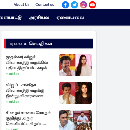
About Us
Contact us
ளையாட்டு
அரசியல்
ஏனையவை
ஏனைய செய்திகள்
முதல்வர் விஜய்
விவாகரத்து வழக்கில்
புதிய திருப்பம் - வழக்கை
வாபஸ் பெற்ற சங்கீதா!
manithan
விஜய் - சங்கீதா
விவாகரத்து வழக்கு
இன்று விசாரணை -
காணொளி மூலம்
manithan
ஆஜராக வாய்ப்பு
சிறைச்சாலை மோதல்
குறித்து அநுர
வெளியிட்ட சிறப்பு
அறிக்கை
ibc tamil