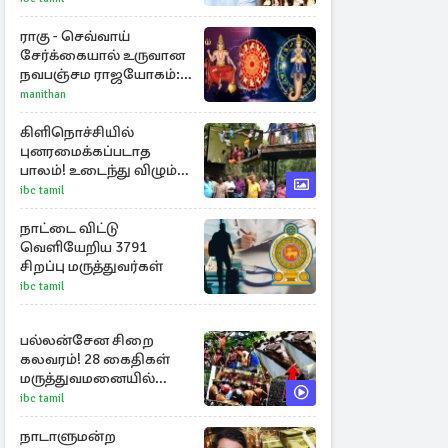
ராகு - செவ்வாய்
சேர்க்கையால் உருவான
நவபஞ்சம ராஜயோகம்:
அதிர்ஷ்டம் பெறும் 3
manithan
ராசிகள்!
கிளிநொச்சியில்
புனரமைக்கப்படாத
பாலம்! உடைந்து விழும்
நிலையில் மக்கள்
ibc tamil
போராட்டம்
நாட்டை விட்டு
வெளியேறிய 3791
சிறப்பு மருத்துவர்கள்
ibc tamil
பல்லன்சேன சிறை
கலவரம்! 28 கைதிகள்
மருத்துவமனையில்
அனுமதி
ibc tamil
நாடாளுமன்ற