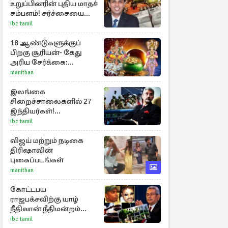
உறுப்பினரின் புதிய மாதச்
சம்பளம்! சர்ச்சையை
கிளப்பிய அர்ச்சுனாவின்
ibc tamil
அறிக்கை
18 ஆண்டுகளுக்குப்
பிறகு சூரியன்- கேது
அரிய சேர்க்கை:
அதிர்ஷ்டம் பெறும் 3
manithan
ராசிகள்!
இலங்கை
சிறைச்சாலைகளில் 27
இந்தியர்கள்!
அச்சநிலையை
ibc tamil
மையப்படுத்தி
ஜெயசங்கர் அறிக்கை
விஜய் மற்றும் நடிகை
திரிஷாவின்
புகைப்படங்கள்
manithan
கோட்டபய
ராஜபக்சவிற்கு யாழ்
நீதிவான் நீதிமன்றம்
பிறப்பித்த விசேட
ibc tamil