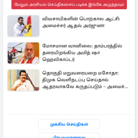
மேலும் அரசியல் செய்திகளைப் படிக்க இங்கே அழுத்தவும்
விவசாயிகளின் பொற்கால ஆட்சி:
அமைச்சர் ஆதவ் அர்ஜுனா
மோசமான வானிலை: தாம்பரத்தில்
தரையிறங்கிய அமித் ஷா
ஹெலிகாப்டர்
தொகுதி மறுவரையறை மசோதா:
திமுக வெளிநடப்பு செய்தால்
ஆதரவாகவே கருதப்படும் – அமைச்சர்
நிர்மல்குமார்
முக்கிய செய்திகள்
பிரபலமானவை