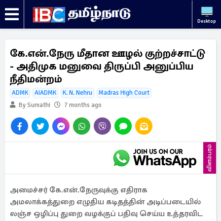
Desktop
கே.என்.நேரு மீதான ஊழல் குற்றச்சாட்டு
- அதிமுக மனுவை திருப்பி அனுப்பிய
நீதிமன்றம்
ADMK
AIADMK
K. N. Nehru
Madras High Court
By Sumathi
7 months ago
விளம்பரம்
அமைச்சர் கே.என்.நேருவுக்கு எதிராக
அமலாக்கத்துறை எழுதிய கடிதத்தின் அடிப்படையில்
லஞ்ச ஒழிப்பு துறை வழக்குப் பதிவு செய்ய உத்தரவிட