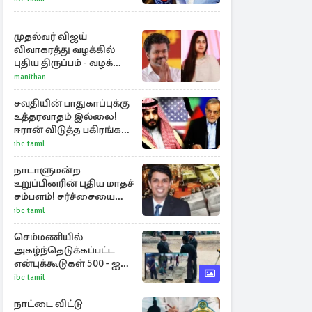
முதல்வர் விஜய்
விவாகரத்து வழக்கில்
புதிய திருப்பம் - வழக்கை
வாபஸ் பெற்ற சங்கீதா!
manithan
சவுதியின் பாதுகாப்புக்கு
உத்தரவாதம் இல்லை!
ஈரான் விடுத்த பகிரங்க
எச்சரிக்கை
ibc tamil
நாடாளுமன்ற
உறுப்பினரின் புதிய மாதச்
சம்பளம்! சர்ச்சையை
கிளப்பிய அர்ச்சுனாவின்
ibc tamil
அறிக்கை
செம்மணியில்
அகழ்ந்தெடுக்கப்பட்ட
என்புக்கூடுகள் 500 - ஐ
தாண்டியது
ibc tamil
நாட்டை விட்டு