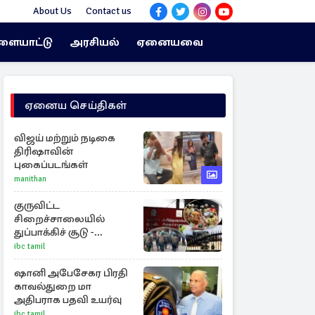
About Us
Contact us
ளையாட்டு
அரசியல்
ஏனையவை
ஏனைய செய்திகள்
விஜய் மற்றும் நடிகை
திரிஷாவின்
புகைப்படங்கள்
manithan
குருவிட்ட
சிறைச்சாலையில்
துப்பாக்கிச் சூடு -
நீதியமைச்சரின்
ibc tamil
அறிவிப்பு
ஷானி அபேசேகர பிரதி
காவல்துறை மா
அதிபராக பதவி உயர்வு
ibc tamil