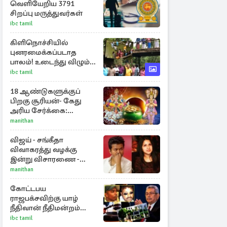
வெளியேறிய 3791
சிறப்பு மருத்துவர்கள்
ibc tamil
கிளிநொச்சியில்
புனரமைக்கப்படாத
பாலம்! உடைந்து விழும்
நிலையில் மக்கள்
ibc tamil
போராட்டம்
18 ஆண்டுகளுக்குப்
பிறகு சூரியன்- கேது
அரிய சேர்க்கை:
அதிர்ஷ்டம் பெறும் 3
manithan
ராசிகள்!
விஜய் - சங்கீதா
விவாகரத்து வழக்கு
இன்று விசாரணை -
காணொளி மூலம்
manithan
ஆஜராக வாய்ப்பு
கோட்டபய
ராஜபக்சவிற்கு யாழ்
நீதிவான் நீதிமன்றம்
பிறப்பித்த விசேட
ibc tamil