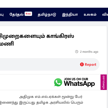
்பு
தேர்தல்
தமிழ்நாடு
இந்தியா
உலகம்
வி
New
முறைகளையும் காங்கிரஸ்
திமணி
2 months ago
Report
விளம்பரம்
அதிமுக எம்.எல்.ஏக்கள் மூன்று பேர்
 இணைந்து இருப்பது தமிழக அரசியலில் பெரும்