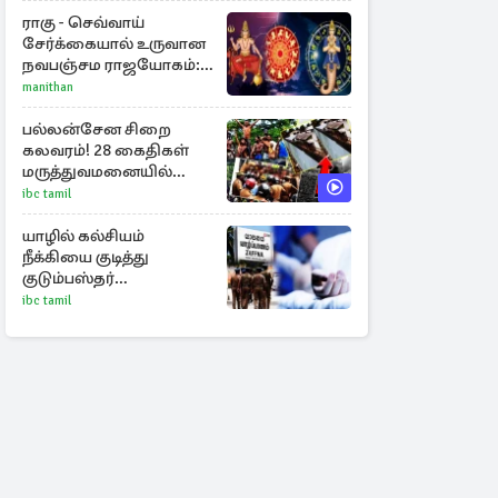
உத்தரவு!
ராகு - செவ்வாய்
சேர்க்கையால் உருவான
நவபஞ்சம ராஜயோகம்:
அதிர்ஷ்டம் பெறும் 3
manithan
ராசிகள்!
பல்லன்சேன சிறை
கலவரம்! 28 கைதிகள்
மருத்துவமனையில்
அனுமதி
ibc tamil
யாழில் கல்சியம்
நீக்கியை குடித்து
குடும்பஸ்தர்
உயிர்மாய்ப்பு!
ibc tamil