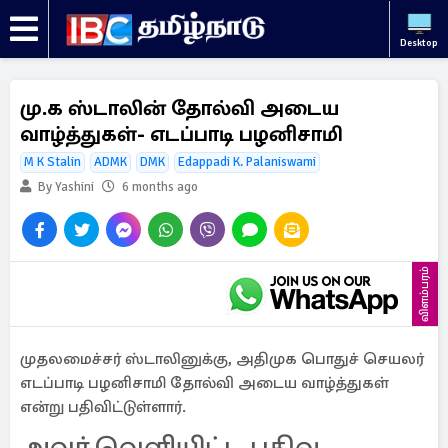
Desktop
மு.க ஸ்டாலின் தோல்வி அடைய
வாழ்த்துகள்- எடப்பாடி பழனிசாமி
M K Stalin
ADMK
DMK
Edappadi K. Palaniswami
By Yashini
6 months ago
விளம்பரம்
முதலமைச்சர் ஸ்டாலினுக்கு, அதிமுக பொதுச் செயலர்
எடப்பாடி பழனிசாமி தோல்வி அடைய வாழ்த்துகள்
என்று பதிவிட்டுள்ளார்.
அவர் வெளியிட்ட பதிவு..,