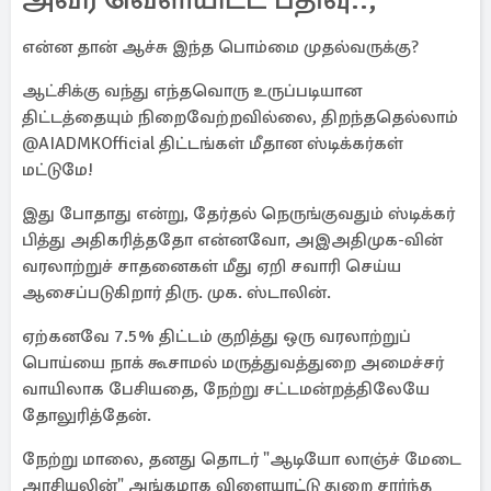
என்ன தான் ஆச்சு இந்த பொம்மை முதல்வருக்கு?
ஆட்சிக்கு வந்து எந்தவொரு உருப்படியான
திட்டத்தையும் நிறைவேற்றவில்லை, திறந்ததெல்லாம்
@AIADMKOfficial திட்டங்கள் மீதான ஸ்டிக்கர்கள்
மட்டுமே!
இது போதாது என்று, தேர்தல் நெருங்குவதும் ஸ்டிக்கர்
பித்து அதிகரித்ததோ என்னவோ, அஇஅதிமுக-வின்
வரலாற்றுச் சாதனைகள் மீது ஏறி சவாரி செய்ய
ஆசைப்படுகிறார் திரு. முக. ஸ்டாலின்.
ஏற்கனவே 7.5% திட்டம் குறித்து ஒரு வரலாற்றுப்
பொய்யை நாக் கூசாமல் மருத்துவத்துறை அமைச்சர்
வாயிலாக பேசியதை, நேற்று சட்டமன்றத்திலேயே
தோலுரித்தேன்.
நேற்று மாலை, தனது தொடர் "ஆடியோ லாஞ்ச் மேடை
அரசியலின்" அங்கமாக விளையாட்டு துறை சார்ந்த