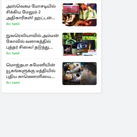
அஸ்வெசும மோசடியில்
சிக்கிய மேலும் 2
அதிகாரிகள்! ஹட்டன்
கல்வி வலயத்தைச்
ibc tamil
சேர்ந்த 6 ஆசிரியர்கள்
குறித்து விசாரணை
நுவரெலியாவில் அம்மன்
கோவில் வளாகத்தில்
புத்தர் சிலை! தடுத்து
நிறுத்திய கிராம மக்கள்
ibc tamil
மொஜ்தபா கமேனியின்
யூகங்களுக்கு மத்தியில்
புதிய காணொளியை
பகிர்ந்தது ஈரான்
ibc tamil