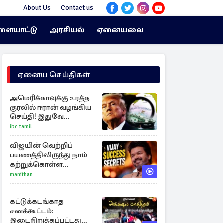
About Us
Contact us
ளையாட்டு
அரசியல்
ஏனையவை
ஏனைய செய்திகள்
அமெரிக்காவுக்கு உரத்த
குரலில் ஈரான் வழங்கிய
செய்தி! இதுவே
ஹோர்முஸ்
ibc tamil
திறப்புக்கான நிபந்தனை
விஜயின் வெற்றிப்
பயணத்திலிருந்து நாம்
கற்றுக்கொள்ள
வேண்டிய முக்கிய 3
manithan
விடயங்கள்!
கட்டுக்கடங்காத
சனக்கூட்டம்:
இடைநிறுத்தப்பட்டது