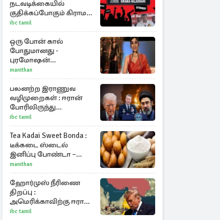
நடவடிக்கையில்
குதிக்கப்போகும் கிராம
உத்தியோகத்தர்கள்
ibc tamil
ஒரு போன் கால்
போதுமானது -
புரமோஷன்
நிகழ்வுகளில்
manithan
பங்கேற்காதது குறித்து
நயன்தாரா ஓபன் டாக்!
பலனற்ற இராணுவ
வழிமுறைகள் : ஈரான்
போரிலிருந்து
வெளியேறும்
ibc tamil
வழியைத்தேடும்
அமெரிக்க தளபதி
Tea Kadai Sweet Bonda :
டீக்கடை ஸ்டைல்
இனிப்பு போண்டா –
வீட்டிலேயே செய்வது
manithan
எப்படி?
ஹோர்முஸ் நீரிணை
திறப்பு :
அமெரிக்காவிற்கு ஈரான்
விதிக்கும் நிபந்தனை
ibc tamil