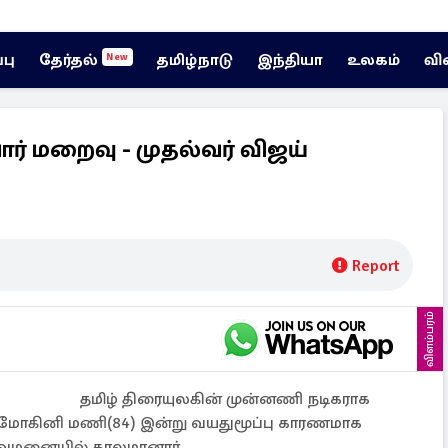
்பு
தேர்தல்
தமிழ்நாடு
இந்தியா
உலகம்
வி
New
யார் மறைவு - முதல்வர் விஜய்
Report
விளம்பரம்
தமிழ் திரையுலகின் முன்னணி நடிகராக
் மோகினி மணி(84) இன்று வயதுமூப்பு காரணமாக
ுவமனையில் காலமானார்.