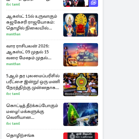
றீச்ஷாவின்
ibc tamil
உணவுத்திருவிழா!
ஆகஸ்ட் 11ல் உருவாகும்
கஜகேசரி ராஜயோகம்:
தொழில் நிலையில்
அதிர்ஷ்டம் பெறும் 3
manithan
ராசிகள்!
வார ராசிபலன் 2026:
ஆகஸ்ட் 09 முதல் 15
வரை மேஷம் முதல்
மீனம் வரை முழு
manithan
பலன்கள்
5ஆம் தர புலமைப்பரிசில்
பரீட்சை இன்று! ஒரு மணி
நேரத்திற்கு முன்னதாக
வருமாறு அறிவுறுத்தல்
ibc tamil
கொட்டித் தீர்க்கப்போகும்
மழை! மக்களுக்கு
வெளியான
முன்னெச்சரிக்கை
ibc tamil
தொழிற்சங்க