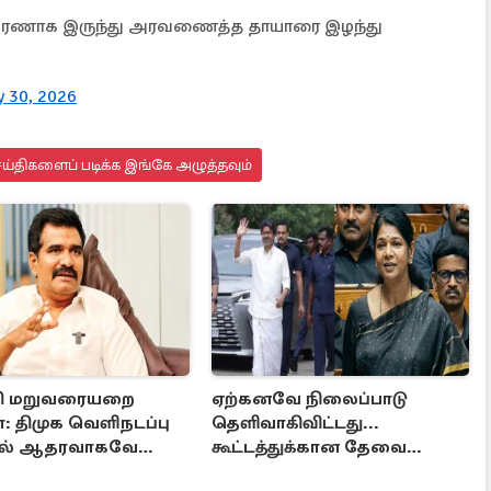
 அரணாக இருந்து அரவணைத்த தாயாரை இழந்து
 30, 2026
ய்திகளைப் படிக்க இங்கே அழுத்தவும்
ி மறுவரையறை
ஏற்கனவே நிலைப்பாடு
 திமுக வெளிநடப்பு
தெளிவாகிவிட்டது...
ால் ஆதரவாகவே
கூட்டத்துக்கான தேவை
டும் – அமைச்சர்
என்ன? - கனிமொழி