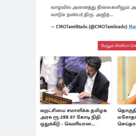
வாழ்வில் அனைத்து நிலைகளிலும்
வாடும் நண்பர் திரு. அஜித்…
— CMOTamilNadu (@CMOTamilnadu)
May
மேலும் சினிமா செ
வறட்சியை சமாளிக்க தமிழக
தொகுத
அரசு ரூ.288.97 கோடி நிதி
மசோதா:
ஒதுக்கீடு - வெளியான
செய்த
அரசாணை
கருதப்ப