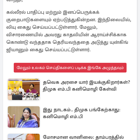
கல்லீரல் பாதிப்பு மற்றும் இனப்பெருக்கக்
குறைபாடுகளையும் ஏற்படுத்துகின்றன. இந்நிலையில்,
லியு கைது செய்யப்பட்டுள்ளார். மேலும்,
விசாரணையில் அவரது காதலியின் ஆராய்ச்சிக்காக
கொண்டு வந்ததாக தெரியவந்ததை அடுத்து யுன்கிங்
ஜியானும் கைது செய்யப்பட்டுள்ளார்.
மேலும் உலகம் செய்திகளைப் படிக்க இங்கே அழுத்தவும்
தவெக அரசை யார் இயக்குகிறார்கள்?
திமுக எம்.பி கனிமொழி கேள்வி
இது நாடகம்.. திமுக பங்கேற்காது:
கனிமொழி எம்.பி
மோசமான வானிலை: தாம்பரத்தில்