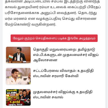
தகவலின் அடிப்படையில் சம்பவ இடத்திற்கு விரைந்த
காவல் துறையினர் ரம்யா உடலைக் கைப்பற்றி பிரேதப்
பரிசோதனைக்காக அனுப்பி வைத்தனர். தொடர்ந்து
மர்ம மரணம் என வழக்குப்பதிவு செய்து விசாரணை
மேற்கொண்டு வருகின்றனர்.
மேலும் குற்றம் செய்திகளைப் படிக்க இங்கே அழுத்தவும்
தொகுதி மறுவரையறை: தமிழ்நாடு
எம்.பி.க்களுடன் முதலமைச்சர் விஜய்
ஆலோசனை
சட்டப்பேரவை விவாதம்: உதயநிதி
ஸ்டாலின் சரமாரி கேள்வி
முதலமைச்சர் விஜய்க்கு உதயநிதி
ஸ்டாலின் சவால்