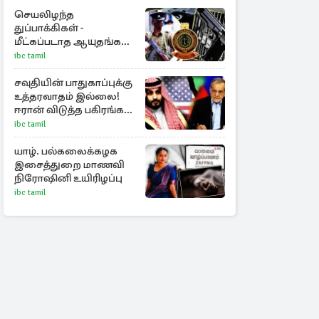
செயலிழந்த
துப்பாக்கிகள் -
மீட்கப்படாத ஆயுதங்கள்!
சிறைச்சாலைகளின்
ibc tamil
பாதுகாப்பில் பாரிய
அச்சுறுத்தல்
சவுதியின் பாதுகாப்புக்கு
உத்தரவாதம் இல்லை!
ஈரான் விடுத்த பகிரங்க
எச்சரிக்கை
ibc tamil
யாழ். பல்கலைக்கழக
இசைத்துறை மாணவி
நிரோஷினி உயிரிழப்பு
ibc tamil