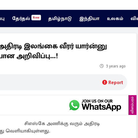
்பு
தேர்தல்
தமிழ்நாடு
இந்தியா
உலகம்
வி
New
திரடி இலங்கை வீரர் யார்ன்னு
ன அறிவிப்பு...!
3 years ago
Report
விளம்பரம்
சிஎஸ்கே அணிக்கு வரும் அதிரடி
ோது வெளியாகியுள்ளது.