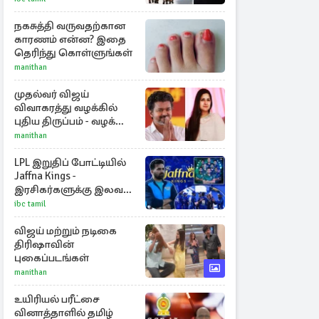
நகசுத்தி வருவதற்கான
காரணம் என்ன? இதை
தெரிந்து கொள்ளுங்கள்
manithan
முதல்வர் விஜய்
விவாகரத்து வழக்கில்
புதிய திருப்பம் - வழக்கை
வாபஸ் பெற்ற சங்கீதா!
manithan
LPL இறுதிப் போட்டியில்
Jaffna Kings -
இரசிகர்களுக்கு இலவச
அனுமதி
ibc tamil
விஜய் மற்றும் நடிகை
திரிஷாவின்
புகைப்படங்கள்
manithan
உயிரியல் பரீட்சை
வினாத்தாளில் தமிழ்