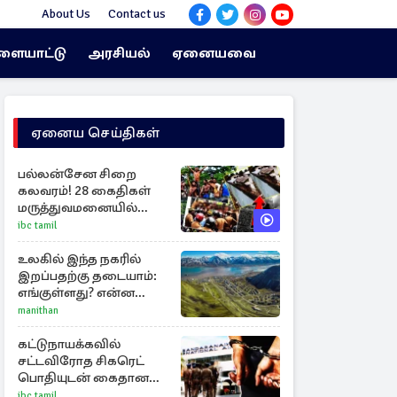
About Us
Contact us
ளையாட்டு
அரசியல்
ஏனையவை
ஏனைய செய்திகள்
பல்லன்சேன சிறை
கலவரம்! 28 கைதிகள்
மருத்துவமனையில்
அனுமதி
ibc tamil
உலகில் இந்த நகரில்
இறப்பதற்கு தடையாம்:
எங்குள்ளது? என்ன
காரணம் தெரியுமா?
manithan
கட்டுநாயக்கவில்
சட்டவிரோத சிகரெட்
பொதியுடன் கைதான
நபர்!
ibc tamil