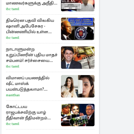
மாணவர்களுக்கு அநீதி :
அம்பலப்படுத்திய எம்.பி
ibc tamil
திடீரென பதவி விலகிய
ஷானி அபேசேகர -
பின்னணியில் உள்ள
காரணம்
ibc tamil
நாடாளுமன்ற
உறுப்பினரின் புதிய மாதச்
சம்பளம்! சர்ச்சையை
கிளப்பிய அர்ச்சுனாவின்
ibc tamil
அறிக்கை
விமானப் பயணத்தில்
ஷீட் மாஸ்க்
பயன்படுத்தலாமா?
திரிஷாவின் வைரல்
manithan
செல்ஃபிக்கு மருத்துவர்
விளக்கம்
கோட்டபய
ராஜபக்சவிற்கு யாழ்
நீதிவான் நீதிமன்றம்
பிறப்பித்த விசேட
ibc tamil
உத்தரவு!