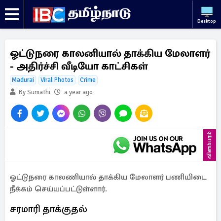
Desktop
ஓட்டுநரை காலனியால் தாக்கிய மேலாளர்
- அதிர்ச்சி வீடியோ காட்சிகள்
Madurai
Viral Photos
Crime
By Sumathi
a year ago
விளம்பரம்
ஓட்டுநரை காலணியால் தாக்கிய மேலாளர் பணியிடை
நீக்கம் செய்யப்பட்டுள்ளார்.
சரமாரி தாக்குதல்