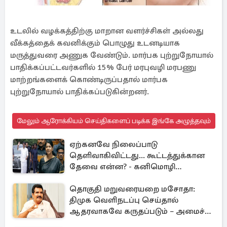
உடலில் வழக்கத்திற்கு மாறான வளர்ச்சிகள் அல்லது
வீக்கத்தைக் கவனிக்கும் பொழுது உடனடியாக
மருத்துவரை அணுக வேண்டும். மார்பக புற்றுநோயால்
பாதிக்கப்பட்டவர்களில் 15% பேர் மரபுவழி மரபணு
மாற்றங்களைக் கொண்டிருப்பதால் மார்பக
புற்றுநோயால் பாதிக்கப்படுகின்றனர்.
மேலும் ஆரோக்கியம் செய்திகளைப் படிக்க இங்கே அழுத்தவும்
ஏற்கனவே நிலைப்பாடு
தெளிவாகிவிட்டது... கூட்டத்துக்கான
தேவை என்ன? - கனிமொழி
விமர்சனம்
தொகுதி மறுவரையறை மசோதா:
திமுக வெளிநடப்பு செய்தால்
ஆதரவாகவே கருதப்படும் – அமைச்சர்
நிர்மல்குமார்