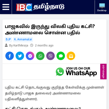
Desktop
பாஜகவில் இருந்து விலகி புதிய கட்சி?
அண்ணாமலை சொன்ன பதில்
BJP
K. Annamalai
By Karthikraja
2 months ago
விளம்பரம்
புதிய கட்சி தொடங்குவது குறித்த கேள்விக்கு முன்னாள்
தமிழ்நாடு பாஜக தலைவர் அண்ணாமலை
பதிலளித்துள்ளார்.
கட்சி தொடங்கும் அண்ணாமலை?