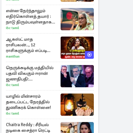
என்ன நேர்ந்தாலும்
எதிர்கொள்ளத் தயார் :
நாடு திரும்பவுள்ளதாக
ஷேக் ஹசீனா அறிவிப்பு
ibc tamil
ஆகஸ்ட் மாத
ராசிபலன்.., 12
ராசிகளுக்கும் எப்படி
இருக்கும்?
manithan
நெருக்கடிக்கு மத்தியில்
பதவி விலகும் ஈரான்
ஜனாதிபதி:
வெளியானது
ibc tamil
சர்ச்சையின் உண்மை
நிலை
யாழில் மின்சாரம்
தடைப்பட்ட நேரத்தில்
துணிகரக் கொள்ளை!
ibc tamil
Chaitra Reddy : சீரியல்
நடிகை சைத்ரா ரெட்டி