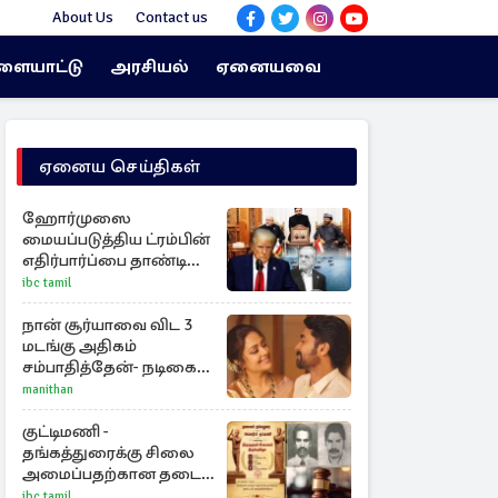
About Us
Contact us
ளையாட்டு
அரசியல்
ஏனையவை
ஏனைய செய்திகள்
ஹோர்முஸை
மையப்படுத்திய ட்ரம்பின்
எதிர்பார்ப்பை தாண்டி
ஈரான் - ஓமான் ஒப்பந்தம்!
ibc tamil
நான் சூர்யாவை விட 3
மடங்கு அதிகம்
சம்பாதித்தேன்- நடிகை
ஜோதிகா
manithan
குட்டிமணி -
தங்கத்துரைக்கு சிலை
அமைப்பதற்கான தடை
நீக்கம்!
ibc tamil