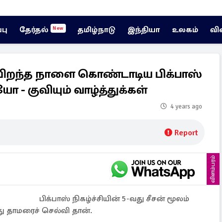
்பு
தேர்தல்
தமிழ்நாடு
இந்தியா
உலகம்
வி
New
 பிறந்த நாளை கொண்டாடிய பிக்பாஸ்
 - குவியும் வாழ்த்துக்கள்
4 years ago
Report
விளம்பரம்
பிக்பாஸ் நிகழ்ச்சியின் 5-வது சீசன் மூலம்
து தாமரைச் செல்வி தான்.