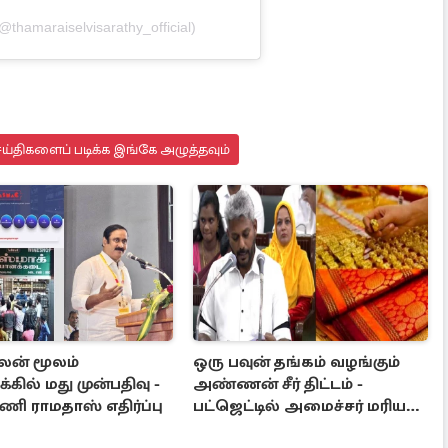
@thamaraiselvisarathy_official)
ய்திகளைப் படிக்க இங்கே அழுத்தவும்
ன் மூலம்
ஒரு பவுன் தங்கம் வழங்கும்
்கில் மது முன்பதிவு -
அண்ணன் சீர் திட்டம் -
ி ராமதாஸ் எதிர்ப்பு
பட்ஜெட்டில் அமைச்சர் மரிய
வில்சன் அறிவிப்பு!