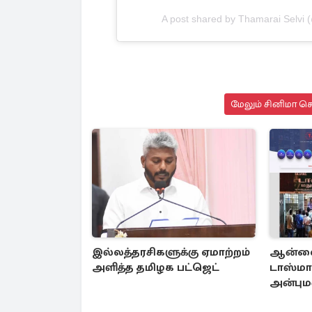
A post shared by Thamarai Selvi (
மேலும் சினிமா செ
இல்லத்தரசிகளுக்கு ஏமாற்றம்
ஆன்லை
அளித்த தமிழக பட்ஜெட்
டாஸ்மாக
அன்புமண