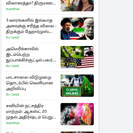
விவாகரத்தா? திருமண
புகைப்படங்களை நீக்கம்
manithan
3 வாரங்களில் இல்லாத
அளவுக்கு சரிந்த விலை -
திறக்கும் ஹோர்முஸ்
நீரிணை
ibc tamil
அமெரிக்காவில்
இடம்பெற்ற
துப்பாக்கிச்சூட்டில் பலர்
பலி
ibc tamil
பாடசாலை விடுமுறை
தொடர்பில் வெளியான
அறிவிப்பு
ibc tamil
சனியின் நட்சத்திர
மாற்றம்: ஆகஸ்ட் 20
முதல் அதிர்ஷ்டம் பெறும்
ராசிகள்!
manithan