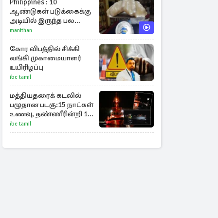
Philippines : 10
ஆண்டுகள் படுக்கைக்கு
அடியில் இருந்த பல
கோடி மதிப்புள்ள அரிய
manithan
முத்து!
கோர விபத்தில் சிக்கி
வங்கி முகாமையாளர்
உயிரிழப்பு
ibc tamil
மத்தியதரைக் கடலில்
பழுதான படகு:15 நாட்கள்
உணவு, தண்ணீரின்றி 17
அகதிகள் உயிரிழப்பு
ibc tamil