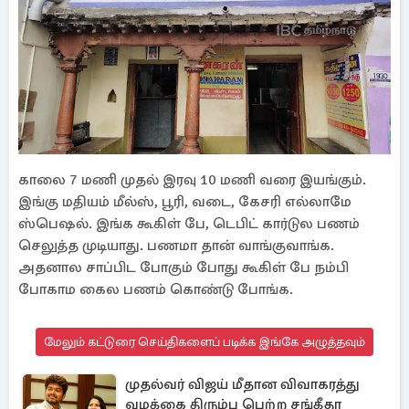
காலை 7 மணி முதல் இரவு 10 மணி வரை இயங்கும்.
இங்கு மதியம் மீல்ஸ், பூரி, வடை, கேசரி எல்லாமே
ஸ்பெஷல். இங்க கூகிள் பே, டெபிட் கார்டுல பணம்
செலுத்த முடியாது. பணமா தான் வாங்குவாங்க.
அதனால சாப்பிட போகும் போது கூகிள் பே நம்பி
போகாம கைல பணம் கொண்டு போங்க.
மேலும் கட்டுரை செய்திகளைப் படிக்க இங்கே அழுத்தவும்
முதல்வர் விஜய் மீதான விவாகரத்து
வழக்கை திரும்ப பெற்ற சங்கீதா