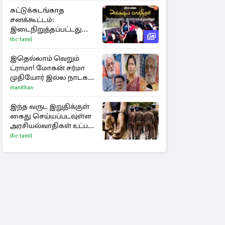
கட்டுக்கடங்காத
சனக்கூட்டம்:
இடைநிறுத்தப்பட்டது
றீச்ஷாவின்
ibc tamil
உணவுத்திருவிழா!
இதெல்லாம் வெறும்
ட்ராமா! மோகன் சர்மா
முதியோர் இல்ல நாடகம்
குறித்து குட்டி பத்மினி
manithan
பரபரப்பு பேட்டி
இந்த வருட இறுதிக்குள்
கைது செய்யப்படவுள்ள
அரசியல்வாதிகள் உட்பட
50 முக்கிய பிரபலங்கள்
ibc tamil