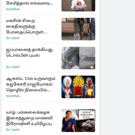
சேமித்தால் எவ்வளவு
கிடைக்கும்?
manithan
மகசின் சிறை
கைதிகளுக்கு
போதைப்பொருள்
வழங்க முற்பட்ட இருவர்
ibc tamil
சிக்கினர்
ஜப்பானைத் தாக்கியது
டொல்பின் புயல்
ibc tamil
ஆகஸ்ட் 11ல் உருவாகும்
கஜகேசரி ராஜயோகம்:
தொழில் நிலையில்
அதிர்ஷ்டம் பெறும் 3
manithan
ராசிகள்!
யாழ். பல்கலைக்கழக
இசைத்துறை மாணவி
நிரோஷினி உயிரிழப்பு
ibc tamil