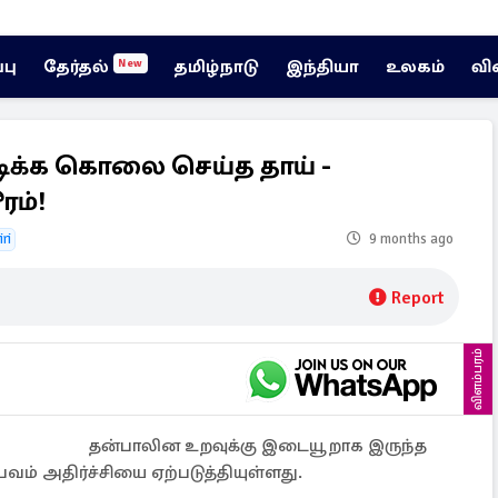
்பு
தேர்தல்
தமிழ்நாடு
இந்தியா
உலகம்
வி
New
டிக்க கொலை செய்த தாய் -
ம்!
ri
9 months ago
Report
விளம்பரம்
தன்பாலின உறவுக்கு இடையூறாக இருந்த
் அதிர்ச்சியை ஏற்படுத்தியுள்ளது.