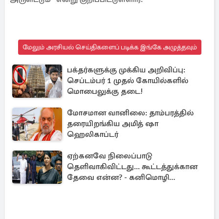
மேலும் அரசியல் செய்திகளைப் படிக்க இங்கே அழுத்தவும்
பக்தர்களுக்கு முக்கிய அறிவிப்பு:
செப்டம்பர் 1 முதல் கோயில்களில்
மொபைலுக்கு தடை!
மோசமான வானிலை: தாம்பரத்தில்
தரையிறங்கிய அமித் ஷா
ஹெலிகாப்டர்
ஏற்கனவே நிலைப்பாடு
தெளிவாகிவிட்டது... கூட்டத்துக்கான
தேவை என்ன? - கனிமொழி
விமர்சனம்