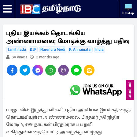
Desktop
புதிய இயக்கம் தொடங்கிய
அண்ணாமலை; மோடிக்கு வாழ்த்து பதிவு
Tamil nadu
BJP
Narendra Modi
K. Annamalai
India
By Vinoja
2 months ago
விளம்பரம்
பாஜகவில் இருந்து விலகி புதிய அரசியல் இயக்கத்தைத்
தொடங்கியுள்ள அண்ணாமலை, பிரதமர் நரேந்திர
மோடி 4,399 நாட்கள் பிரதமராகப் பதவி
வகித்துள்ளதையொட்டி அவருக்கு வாழ்த்து