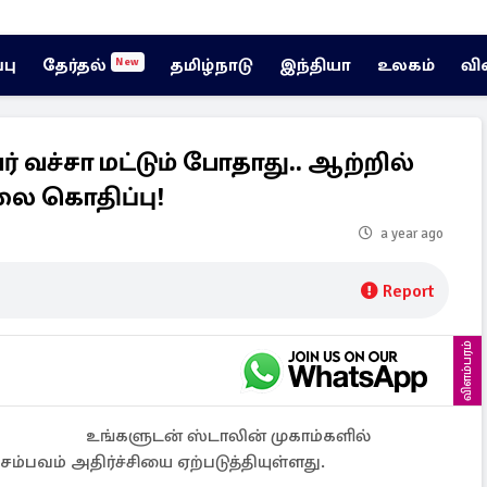
்பு
தேர்தல்
தமிழ்நாடு
இந்தியா
உலகம்
வி
New
ேர் வச்சா மட்டும் போதாது.. ஆற்றில்
ை கொதிப்பு!
a year ago
Report
விளம்பரம்
உங்களுடன் ஸ்டாலின் முகாம்களில்
சம்பவம் அதிர்ச்சியை ஏற்படுத்தியுள்ளது.