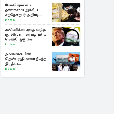
ராசிகள்!
போலி நாணய
தாள்களை அச்சிட்ட
சந்தேகநபர் அதிரடி
கைது!
ibc tamil
அமெரிக்காவுக்கு உரத்த
குரலில் ஈரான் வழங்கிய
செய்தி! இதுவே
ஹோர்முஸ்
ibc tamil
திறப்புக்கான நிபந்தனை
இலங்கையின்
தென்பகுதி வரை நீடித்த
இந்திய
கடற்றொழிலாளர்களின்
ibc tamil
ஊடுருவல்