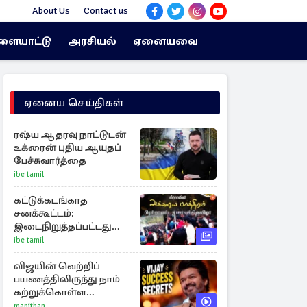
About Us
Contact us
ளையாட்டு
அரசியல்
ஏனையவை
ஏனைய செய்திகள்
ரஷ்ய ஆதரவு நாட்டுடன்
உக்ரைன் புதிய ஆயுதப்
பேச்சுவார்த்தை
ibc tamil
கட்டுக்கடங்காத
சனக்கூட்டம்:
இடைநிறுத்தப்பட்டது
றீச்ஷாவின்
ibc tamil
உணவுத்திருவிழா!
விஜயின் வெற்றிப்
பயணத்திலிருந்து நாம்
கற்றுக்கொள்ள
வேண்டிய முக்கிய 3
manithan