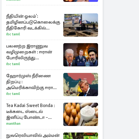
விடயங்கள்!
நீதியின் ஓலம்':
தமிழினப்படுகொலைக்கு
நீதிகோரி வடக்கில்
மாபெரும்
ibc tamil
கவனயீர்ப்புப்போராட்டம்
பலனற்ற இராணுவ
வழிமுறைகள் : ஈரான்
போரிலிருந்து
வெளியேறும்
ibc tamil
வழியைத்தேடும்
அமெரிக்க தளபதி
ஹோர்முஸ் நீரிணை
திறப்பு :
அமெரிக்காவிற்கு ஈரான்
விதிக்கும் நிபந்தனை
ibc tamil
Tea Kadai Sweet Bonda :
டீக்கடை ஸ்டைல்
இனிப்பு போண்டா –
வீட்டிலேயே செய்வது
manithan
எப்படி?
நுவரெலியாவில் அம்மன்