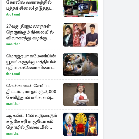
கோவில் வளாகத்தில்
புத்தர் சிலை! தடுத்து
நிறுத்திய கிராம மக்கள்
ibc tamil
27வது திருமண நாள்
நெருங்கும் நிலையில்
விவாகரத்து வழக்கு
வாபஸ்! விஜய்யுடன்
manithan
மீண்டும் இணைவாரா?
மொஜ்தபா கமேனியின்
யூகங்களுக்கு மத்தியில்
புதிய காணொளியை
பகிர்ந்தது ஈரான்
ibc tamil
செல்வமகள் சேமிப்பு
திட்டம்.., மாதம் ரூ.3,000
சேமித்தால் எவ்வளவு
கிடைக்கும்?
manithan
ஆகஸ்ட் 11ல் உருவாகும்
கஜகேசரி ராஜயோகம்:
தொழில் நிலையில்
அதிர்ஷ்டம் பெறும் 3
manithan