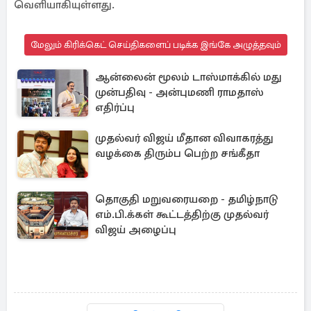
வெளியாகியுள்ளது.
மேலும் கிரிக்கெட் செய்திகளைப் படிக்க இங்கே அழுத்தவும்
ஆன்லைன் மூலம் டாஸ்மாக்கில் மது
முன்பதிவு - அன்புமணி ராமதாஸ்
எதிர்ப்பு
முதல்வர் விஜய் மீதான விவாகரத்து
வழக்கை திரும்ப பெற்ற சங்கீதா
தொகுதி மறுவரையறை - தமிழ்நாடு
எம்.பி.க்கள் கூட்டத்திற்கு முதல்வர்
விஜய் அழைப்பு