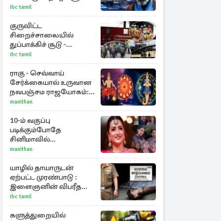
ஈரான் தாக்குதல்
ibc tamil
எச்சரிக்கை
குருவிட்ட
சிறைச்சாலையில்
துப்பாக்கிச் சூடு -
நீதியமைச்சரின்
ibc tamil
அறிவிப்பு
ராகு - செவ்வாய்
சேர்க்கையால் உருவான
நவபஞ்சம ராஜயோகம்:
அதிர்ஷ்டம் பெறும் 3
manithan
ராசிகள்!
10-ம் வகுப்பு
படிக்கும்போதே
சினிமாவில்
அறிமுகமான த்ரிஷா!
manithan
உண்மையை பகிர்ந்த
இயக்குநர் பிரவீன் காந்தி
யாழில் தாயாருடன்
ஏற்பட்ட முரண்பாடு :
இளைஞனின் விபரீத
முடிவு
ibc tamil
களுத்துறையில்