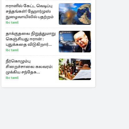
ஈரானில் கேட்ட வெடிப்பு
சத்தங்கள்! ஹோர்முஸ்
நுழைவாயிலில் பதற்றம்
ibc tamil
தாக்குதலை நிறுத்துமாறு
கெஞ்சியது ஈரான் :
புதுக்கதை விடுகிறார்
ட்ரம்ப்
ibc tamil
நீர்கொழும்பு
சிறைச்சாலை கலவரம்:
முக்கிய சந்தேக
நபர்களின் பெயர்கள்
ibc tamil
நீதிமன்றில் சமர்ப்பிப்பு!