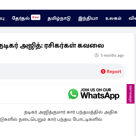
்பு
தேர்தல்
தமிழ்நாடு
இந்தியா
உலகம்
வி
New
நடிகர் அஜித்: ரசிகர்கள் கவலை
5 months ago
Report
விளம்பரம்
நடிகர் அஜித்குமார் கார் பந்தயத்தில் அதிக
டுகளில் நடைபெறும் கார் பந்தய போட்டிகளில்