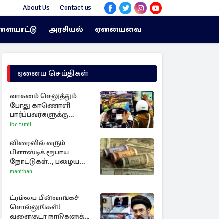
About Us
Contact us
ளையாட்டு
அரசியல்
ஏனையவை
ஏனைய செய்திகள்
வாகனம் செலுத்தும்
போது காணொளி
பார்ப்பவர்களுக்கு
எச்சரிக்கை
ibc tamil
விரைவில் வரும்
பிளாஸ்டிக் ரூபாய்
நோட்டுகள்.., பழைய
காகித நோட்டுகள்
manithan
செல்லுமா?
ட்ரம்பை பின்வாங்கச்
சொல்லுங்கள்!
வளைகுடா நாடுகளுக்கு