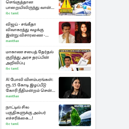
செங்குத்தான
பாறையிலிருந்து வான்
கவிழ்ந்து விபத்து!
ibc tamil
விஜய் - சங்கீதா
விவாகரத்து வழக்கு
இன்று விசாரணை -
காணொளி மூலம்
manithan
ஆஜராக வாய்ப்பு
மாகாண சபைத் தேர்தல்
குறித்து அரச தரப்பின்
அறிவிப்பு
ibc tamil
AI போலி விளம்பரங்கள்:
ரூ.15 கோடி இழப்பீடு
கோரி நீதிமன்றம் சென்ற
நடிகை ஸ்ருதி ஹாசன்!
manithan
நாட்டில் சில
பகுதிகளுக்கு அம்பர்
எச்சரிக்கை...!
ibc tamil