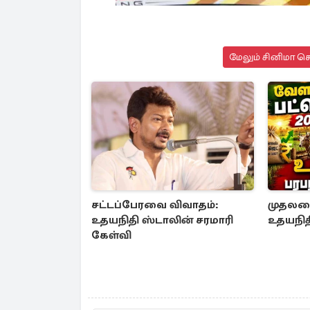
மேலும் சினிமா செ
சட்டப்பேரவை விவாதம்:
முதலமைச
உதயநிதி ஸ்டாலின் சரமாரி
உதயநித
கேள்வி