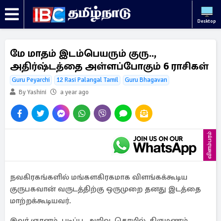
Desktop
மே மாதம் இடம்பெயரும் குரு..,
அதிர்ஷ்டத்தை அள்ளப்போகும் 6 ராசிகள்
Guru Peyarchi
12 Rasi Palangal Tamil
Guru Bhagavan
By Yashini
a year ago
விளம்பரம்
நவகிரகங்களில் மங்களகிரகமாக விளங்கக்கூடிய
குருபகவான் வருடத்திற்கு ஒருமுறை தனது இடத்தை
மாற்றக்கூடியவர்.
இவர் ஞானம், படிப்பு, அறிவு, தொழில், திருமணம்,