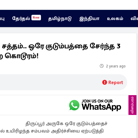
்பு
தேர்தல்
தமிழ்நாடு
இந்தியா
உலகம்
வி
New
த்தம்.. ஒரே குடும்பத்தை சேர்ந்த 3
்ற கொடூரம்!
2 years ago
Report
விளம்பரம்
திருப்பூர் அருகே ஒரே குடும்பத்தைச்
் உயிரிழந்த சம்பவம் அதிர்ச்சியை ஏற்படுத்தி