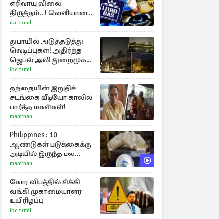
எரிவாயு விலை
திருத்தம்...! வெளியான
அறிவிப்பு
ibc tamil
துபாயில் அடுத்தடுத்து
வெடிப்புகள்! அதிர்ந்த
ஜெபல் அலி துறைமுகம்
அருகே
ibc tamil
தந்தையின் இறுதிச்
சடங்கை வீடியோ காலில்
பார்த்த மகள்கள்!
manithan
Philippines : 10
ஆண்டுகள் படுக்கைக்கு
அடியில் இருந்த பல
கோடி மதிப்புள்ள அரிய
manithan
முத்து!
கோர விபத்தில் சிக்கி
வங்கி முகாமையாளர்
உயிரிழப்பு
ibc tamil