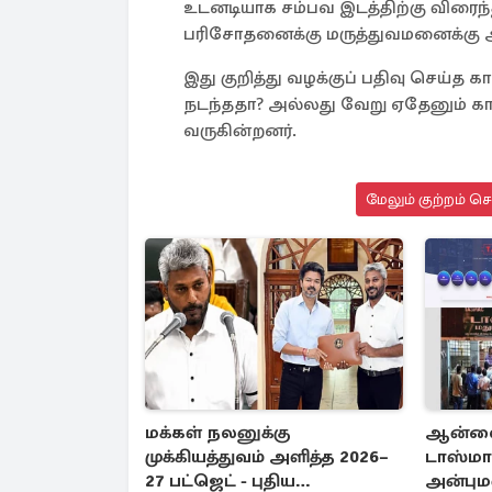
உடனடியாக சம்பவ இடத்திற்கு விரைந்த
பரிசோதனைக்கு மருத்துவமனைக்கு அ
இது குறித்து வழக்குப் பதிவு செய்
நடந்ததா? அல்லது வேறு ஏதேனும் க
வருகின்றனர்.
மேலும் குற்றம் ச
மக்கள் நலனுக்கு
ஆன்லை
முக்கியத்துவம் அளித்த 2026–
டாஸ்மாக
27 பட்ஜெட் - புதிய
அன்புமண