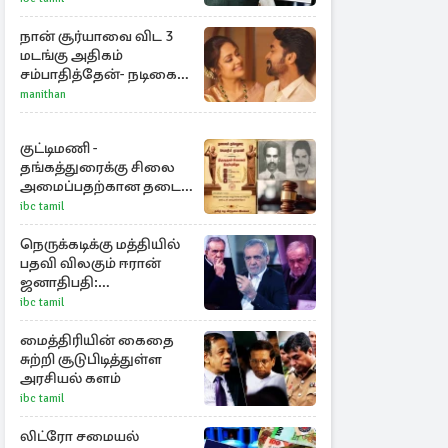
நான் சூர்யாவை விட 3
மடங்கு அதிகம்
சம்பாதித்தேன்- நடிகை
ஜோதிகா
manithan
குட்டிமணி -
தங்கத்துரைக்கு சிலை
அமைப்பதற்கான தடை
நீக்கம்!
ibc tamil
நெருக்கடிக்கு மத்தியில்
பதவி விலகும் ஈரான்
ஜனாதிபதி:
வெளியானது
ibc tamil
சர்ச்சையின் உண்மை
நிலை
மைத்திரியின் கைதை
சுற்றி சூடுபிடித்துள்ள
அரசியல் களம்
ibc tamil
லிட்ரோ சமையல்