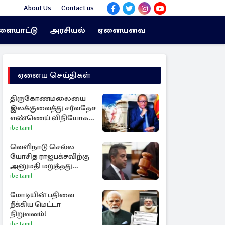
About Us
Contact us
ளையாட்டு
அரசியல்
ஏனையவை
ஏனைய செய்திகள்
திருகோணமலையை
இலக்குவைத்து சர்வதேச
எண்ணெய் விநியோகத்
திட்டம்!
ibc tamil
வெளிநாடு செல்ல
யோசித ராஜபக்சவிற்கு
அனுமதி மறுத்தது
நீதிமன்றம்
ibc tamil
மோடியின் பதிவை
நீக்கிய மெட்டா
நிறுவனம்!
ibc tamil