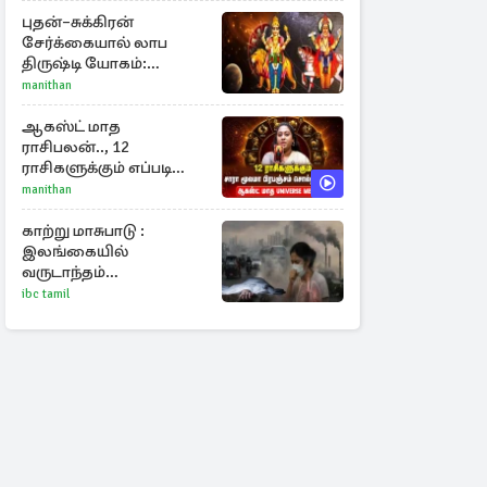
புதன்–சுக்கிரன்
சேர்க்கையால் லாப
திருஷ்டி யோகம்:
அதிர்ஷ்டம் பெறும் டாப் 3
manithan
ராசிகள்!
ஆகஸ்ட் மாத
ராசிபலன்.., 12
ராசிகளுக்கும் எப்படி
இருக்கும்?
manithan
காற்று மாசுபாடு :
இலங்கையில்
வருடாந்தம்
பறிபோகும்7000 மனித
ibc tamil
உயிர்கள்