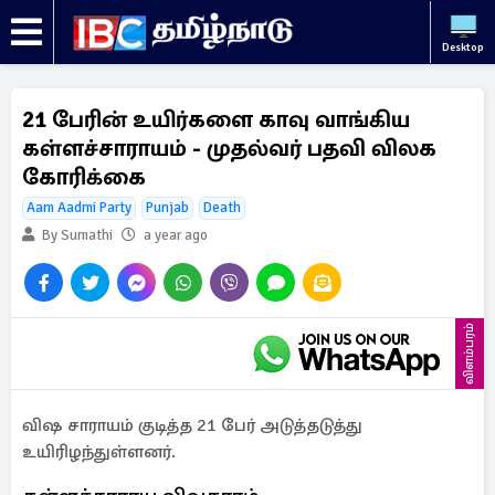
Desktop
21 பேரின் உயிர்களை காவு வாங்கிய
கள்ளச்சாராயம் - முதல்வர் பதவி விலக
கோரிக்கை
Aam Aadmi Party
Punjab
Death
By Sumathi
a year ago
விளம்பரம்
விஷ சாராயம் குடித்த 21 பேர் அடுத்தடுத்து
உயிரிழந்துள்ளனர்.