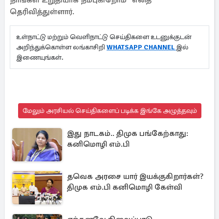
நாங்கள் உறுதியாக நம்புகிறோம்” எனத்
தெரிவித்துள்ளார்.
உள்நாட்டு மற்றும் வெளிநாட்டு செய்திகளை உடனுக்குடன்
அறிந்துக்கொள்ள லங்காசிறி
WHATSAPP CHANNEL
இல்
இணையுங்கள்.
மேலும் அரசியல் செய்திகளைப் படிக்க இங்கே அழுத்தவும்
இது நாடகம்.. திமுக பங்கேற்காது:
கனிமொழி எம்.பி
தவெக அரசை யார் இயக்குகிறார்கள்?
திமுக எம்.பி கனிமொழி கேள்வி